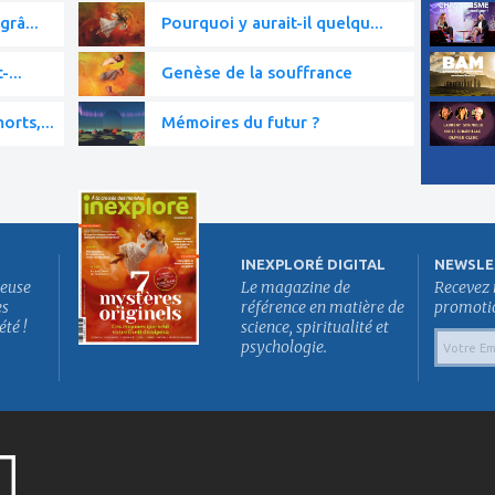
grâ...
Pourquoi y aurait-il quelqu...
-...
Genèse de la souffrance
rts,...
Mémoires du futur ?
INEXPLORÉ DIGITAL
NEWSLE
euse
Le magazine de
Recevez 
es
référence en matière de
promotion
été !
science, spiritualité et
psychologie.