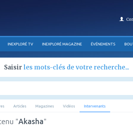
Co
INEXPLORÉ TV
INEXPLORÉ MAGAZINE
ÉVÉNEMENTS
BOU
Saisir
les mots-clés de votre recherche...
res
Articles
Magazines
Vidéos
Intervenants
tenu "
Akasha
"