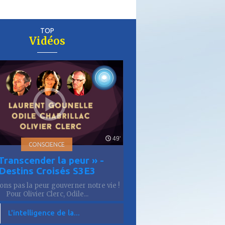
TOP
Vidéos
er
is
49'
CONSCIENCE
Transcender la peur » -
Destins Croisés S3E3
sons pas la peur gouverner notre vie !
Pour Olivier Clerc, Odile...
L'intelligence de la...