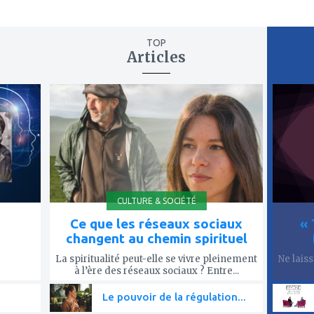
TOP
Articles
ajouter
ajout
à
à
mes
mes
favoris
favor
CULTURE & SOCIÉTÉ
Ce que les réseaux sociaux
« 
changent au chemin spirituel
La spiritualité peut-elle se vivre pleinement
Ne lais
à l’ère des réseaux sociaux ? Entre...
Le pouvoir de la régulation...