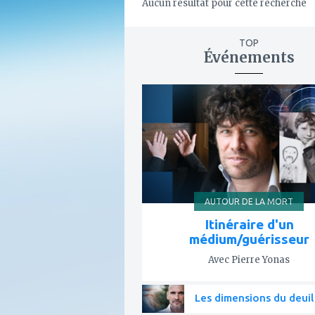
Aucun résultat pour cette recherche
TOP
Événements
ajouter
à
mes
favoris
AUTOUR DE LA MORT
Itinéraire d'un
médium/guérisseur
Avec Pierre Yonas
Les dimensions du deuil