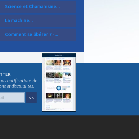
Science et Chamanisme...
La machine...
Comment se libérer ? -...
TTER
nos notifications de
s et d'actualités.