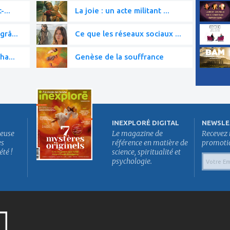
-...
La joie : un acte militant ...
grâ...
Ce que les réseaux sociaux ...
ha...
Genèse de la souffrance
INEXPLORÉ DIGITAL
NEWSLE
euse
Le magazine de
Recevez 
es
référence en matière de
promotion
été !
science, spiritualité et
psychologie.