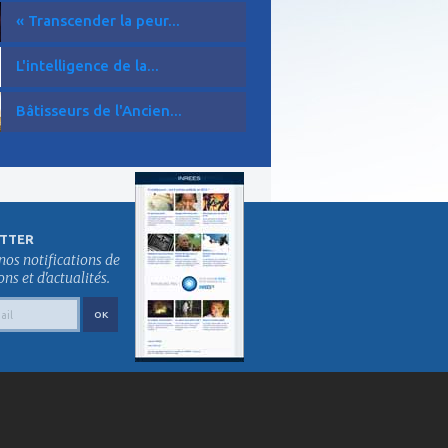
« Transcender la peur...
L'intelligence de la...
Bâtisseurs de l'Ancien...
TTER
nos notifications de
s et d'actualités.