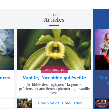
TOP
Articles
ajouter
ajout
à
à
mes
mes
favoris
favor
SPIRITUALITÉS
ences
Vanille, l'orchidée qui éveille
Scie
u
Orchidée des tropiques à la gousse
précieuse et aux fleurs éphémères, la vanille
n’est...
Le pouvoir de la régulation...