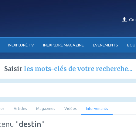
Co
INEXPLORÉ TV
INEXPLORÉ MAGAZINE
ÉVÉNEMENTS
BOU
Saisir
les mots-clés de votre recherche...
res
Articles
Magazines
Vidéos
Intervenants
tenu "
destin
"