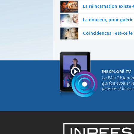
La réincarnation existe-t
La douceur, pour guérir 
Coïncidences : est-ce le 
INEXPLORÉ TV
La Web TV lumin
qui fait évoluer l
pensées et la soci