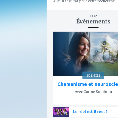
Aucun résultat pour cette recherche
TOP
Événements
ajouter
à
mes
favoris
SCIENCES
Chamanisme et neurosci
Avec Corine Sombrun
Le réel est-il réel ?