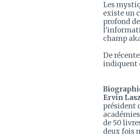
Les mystiq
existe un 
profond de
l'informat
champ aka
De récente
indiquent q
Biographie
Ervin Las
président 
académies 
de 50 livr
deux fois 