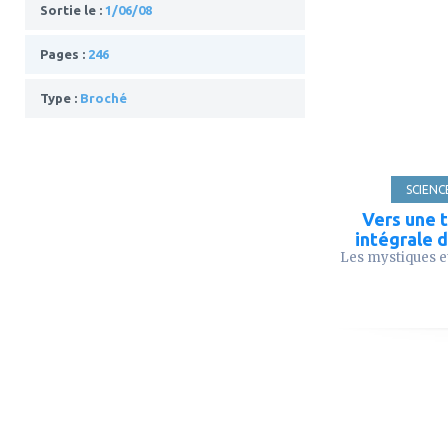
Sortie le :
1/06/08
ajouter
Pages :
246
à
mes
Type :
Broché
favoris
SCIENC
Vers une 
intégrale d
Les mystiques et