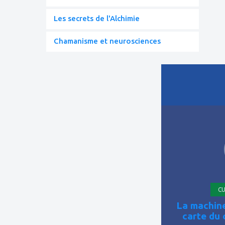
Les secrets de l'Alchimie
Chamanisme et neurosciences
ajouter
à
mes
favoris
CU
La machine
carte du 