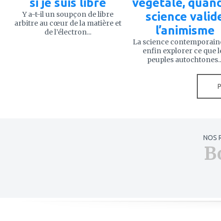
si je suis libre
végétale, quand
Y a-t-il un soupçon de libre
science valid
arbitre au cœur de la matière et
l’animisme
de l’électron...
La science contemporain
enfin explorer ce que l
peuples autochtones..
NOS 
B