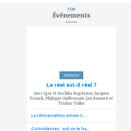
TOP
Événements
ajouter
à
mes
favoris
SCIENCES
Le réel est-il réel ?
Avec Igor et Grichka Bogdanov, Jacques
Franck, Philippe Guillemant, Jan Kounen et
Trinlay Tulku
La réincarnation existe-t-...
Coïncidences : est-ce le ha...