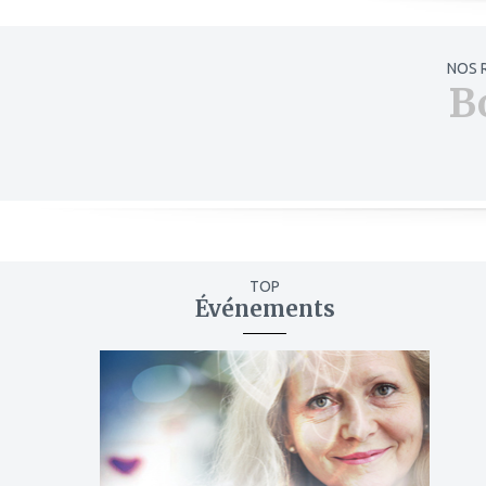
NOS 
B
TOP
Événements
ajouter
à
mes
favoris