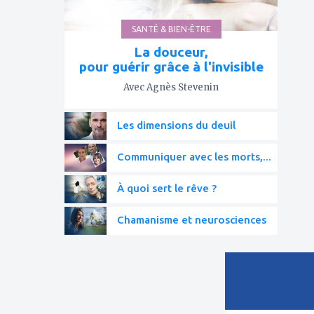
SANTÉ & BIEN-ÊTRE
La douceur,
pour guérir grâce à l'invisible
Avec Agnès Stevenin
Les dimensions du deuil
Communiquer avec les morts,...
À quoi sert le rêve ?
Chamanisme et neurosciences
ajouter