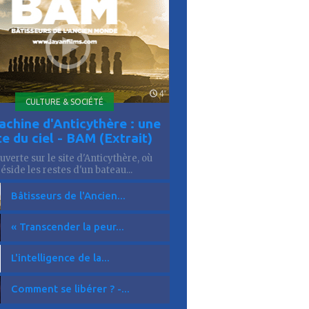
is
4'
CULTURE & SOCIÉTÉ
achine d'Anticythère : une
te du ciel - BAM (Extrait)
verte sur le site d'Anticythère, où
réside les restes d'un bateau...
Bâtisseurs de l'Ancien...
« Transcender la peur...
L'intelligence de la...
Comment se libérer ? -...