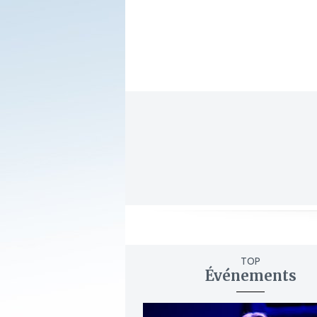
TOP
Événements
ajouter
à