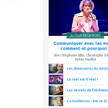
mes
favoris
AUTOUR DE LA MORT
Communiquer avec les mo
comment et pourquoi 
Avec Stéphane Allix, Christophe Fa
Sylvie Ouellet
Les dimensions du deuil
Le réel est-il réel ?
Les secrets de l'Alchimie
Coïncidences : est-ce le 