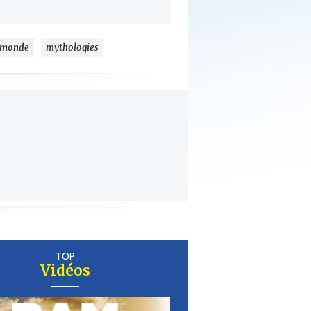
u monde
mythologies
TOP
Vidéos
er