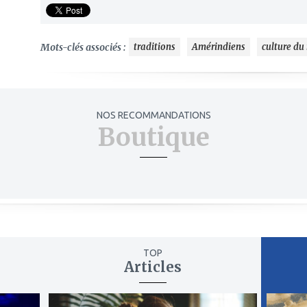
Mots-clés associés :
traditions
Amérindiens
culture d
NOS RECOMMANDATIONS
Boutique
TOP
Articles
ajouter
ajout
à
à