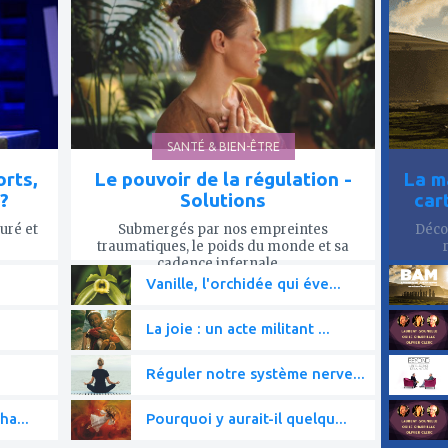
mes
mes
favoris
favor
SANTÉ & BIEN-ÊTRE
rts,
Le pouvoir de la régulation -
La m
?
Solutions
car
uré et
Submergés par nos empreintes
Décou
traumatiques, le poids du monde et sa
cadence infernale,...
Vanille, l'orchidée qui éve...
La joie : un acte militant ...
Réguler notre système nerve...
ha...
Pourquoi y aurait-il quelqu...