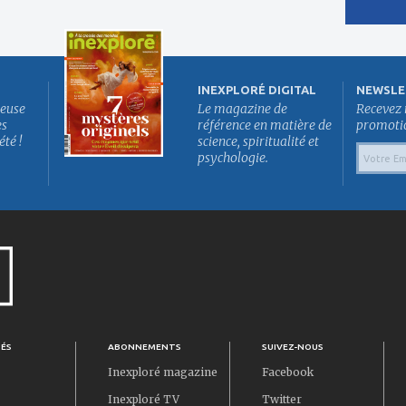
INEXPLORÉ DIGITAL
NEWSLE
euse
Le magazine de
Recevez 
es
référence en matière de
promotion
été !
science, spiritualité et
psychologie.
TÉS
ABONNEMENTS
SUIVEZ-NOUS
Inexploré magazine
Facebook
Inexploré TV
Twitter