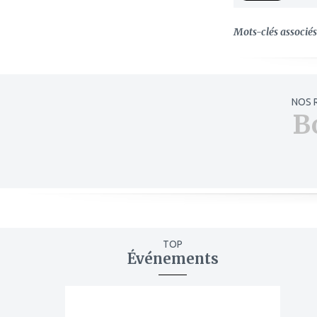
Mots-clés associés 
NOS 
B
TOP
Événements
ajouter
à
mes