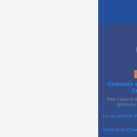
ajouter
à
mes
favoris
Comment se
C
Pour Laurent Go
pleinemen
La vie secrète d
Science et Cham