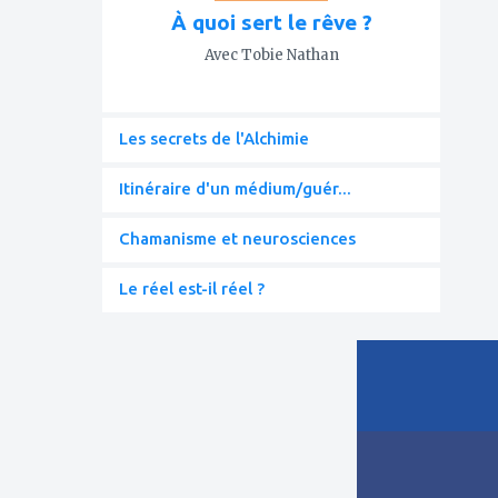
À quoi sert le rêve ?
Avec Tobie Nathan
Les secrets de l'Alchimie
Itinéraire d'un médium/guér...
Chamanisme et neurosciences
Le réel est-il réel ?
ajouter
à
mes
favoris