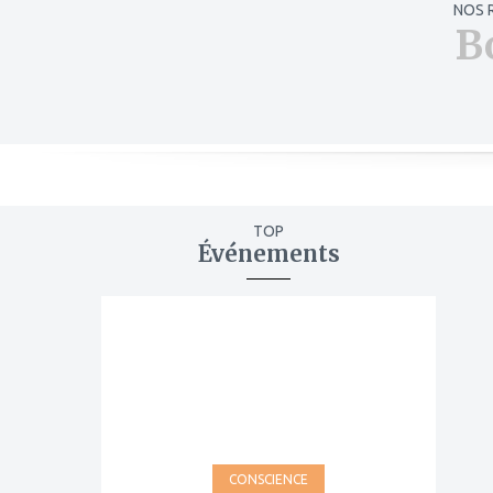
NOS 
B
TOP
Événements
ajouter
à
mes
favoris
CONSCIENCE