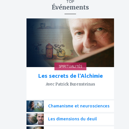
TOP
Événements
ajouter
à
mes
favoris
SPIRITUALITÉS
Les secrets de l'Alchimie
Avec Patrick Burensteinas
Chamanisme et neurosciences
Les dimensions du deuil