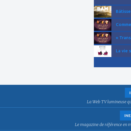
Bâtisse
Comment
« Trans
La vie 
La Web TV lumineuse qui f
INE
Le magazine de référence en mat