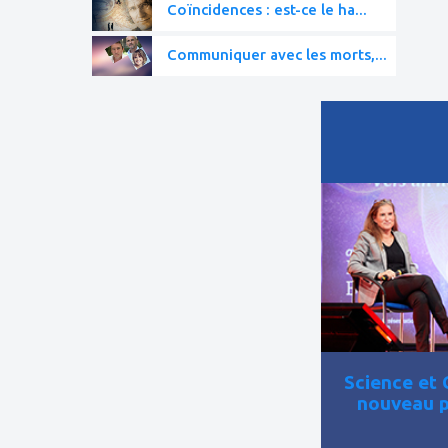
Coïncidences : est-ce le ha...
Communiquer avec les morts,...
ajouter
à
mes
favoris
Science et 
nouveau p