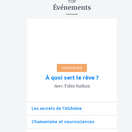
TOP
Événements
ajouter
à
mes
favoris
CONSCIENCE
À quoi sert le rêve ?
Avec Tobie Nathan
Les secrets de l'Alchimie
Chamanisme et neurosciences