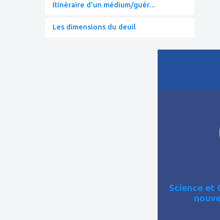
Itinéraire d'un médium/guér...
Les dimensions du deuil
ajouter
à
mes
favoris
Science et 
nouve