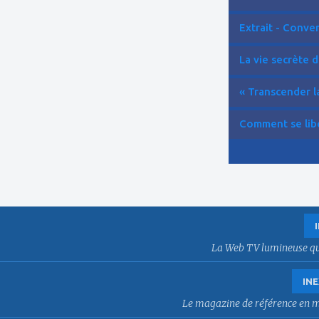
Extrait - Conver
La vie secrète d
« Transcender la
Comment se libér
La Web TV lumineuse qui f
INE
Le magazine de référence en mat