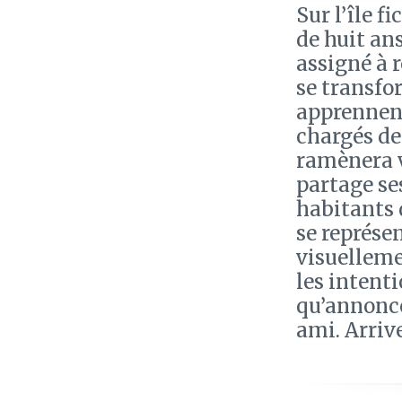
Sur l’île f
de huit an
assigné à 
se transfo
apprennent
chargés de
ramènera v
partage ses
habitants 
se représe
visuelleme
les intent
qu’annoncé
ami. Arrive