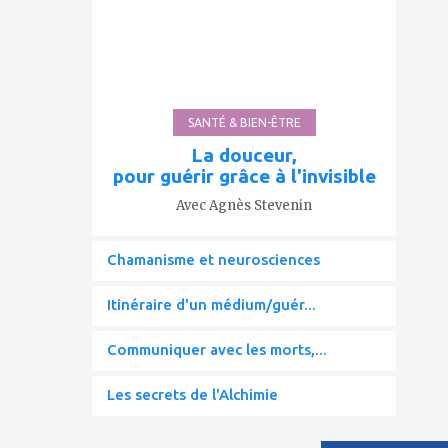
favoris
SANTÉ & BIEN-ÊTRE
La douceur,
pour guérir grâce à l'invisible
Avec Agnès Stevenin
Chamanisme et neurosciences
Itinéraire d'un médium/guér...
Communiquer avec les morts,...
Les secrets de l'Alchimie