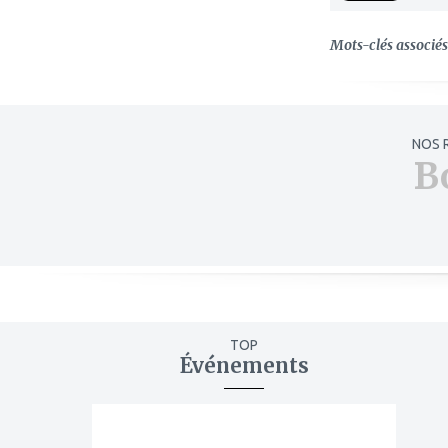
Mots-clés associés 
NOS 
B
TOP
Événements
ajouter
à
mes