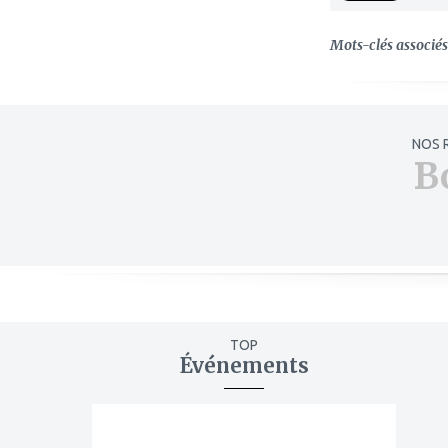
Mots-clés associés 
NOS 
B
TOP
Événements
ajouter
à
mes