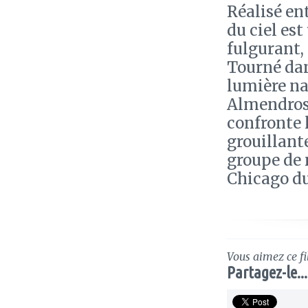
Réalisé en
du ciel e
fulgurant,
Tourné dan
lumière na
Almendros,
confronte 
grouillante
groupe de 
Chicago du 
Vous aimez ce fi
Partagez-le...