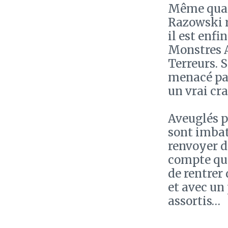
Même quand
Razowski r
il est enfi
Monstres A
Terreurs. 
menacé par 
un vrai cra
Aveuglés pa
sont imbatt
renvoyer de
compte que
de rentrer 
et avec un
assortis…