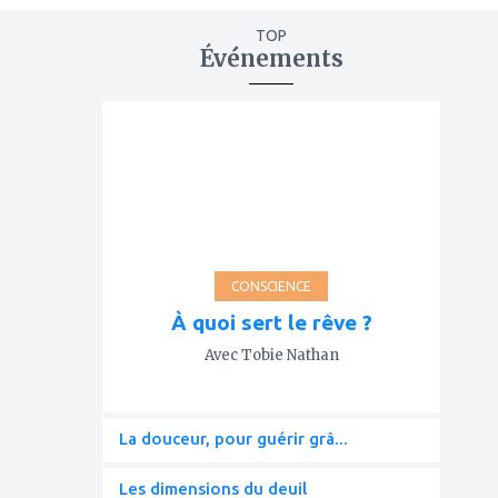
TOP
Événements
ajouter
à
mes
favoris
CONSCIENCE
À quoi sert le rêve ?
Avec Tobie Nathan
La douceur, pour guérir grâ...
Les dimensions du deuil