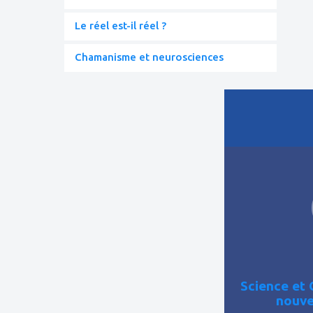
Le réel est-il réel ?
Chamanisme et neurosciences
ajouter
à
mes
favoris
Science et 
nouve