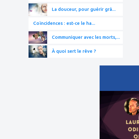
La douceur, pour guérir grâ...
Coïncidences : est-ce le ha...
Communiquer avec les morts,...
À quoi sert le rêve ?
ajouter
à
mes
favoris