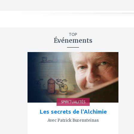
TOP
Événements
ajouter
à
mes
favoris
SPIRITUALITÉS
Les secrets de l'Alchimie
Avec Patrick Burensteinas