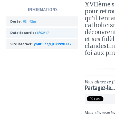
XVIIème si
INFORMATIONS
pour retrou
qu’il tent
Durée :
02h 42m
catholicis
découvrent
Date de sortie :
8/02/17
et ses fidè
Site internet :
youtu.be/QOkPWDJX2...
clandestin
foi aux pir
Vous aimez ce fi
Partagez-le...
Mots-clés associés 