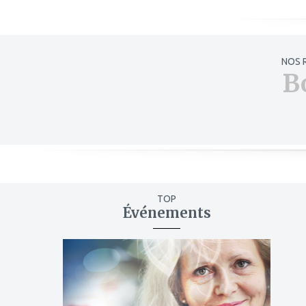
NOS 
B
TOP
Événements
ajouter
à
mes
favoris