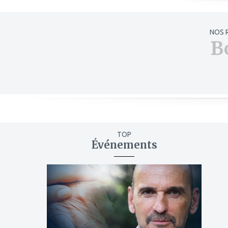
NOS 
B
TOP
Événements
ajouter
à
mes
favoris