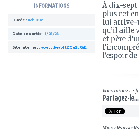
À dix-sept 
INFORMATIONS
plus cet e
lui arrive-
Durée :
02h 03m
qu’il aille
Date de sortie :
1/03/23
et père d’u
l’incompré
Site internet :
youtu.be/bftZGq2qGjE
l’espoir de
Vous aimez ce fi
Partagez-le...
Mots-clés associés 