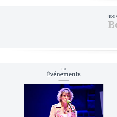
NOS 
B
TOP
Événements
ajouter
à
mes
favoris