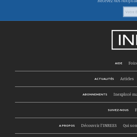
Recevez nos notificat
Foir
AIDE
Articles
ACTUALITÉS
Inexploré m
ABONNEMENTS
F
SUIVEZ-NOUS
Découvrir l'INREES
Qui so
A PROPOS