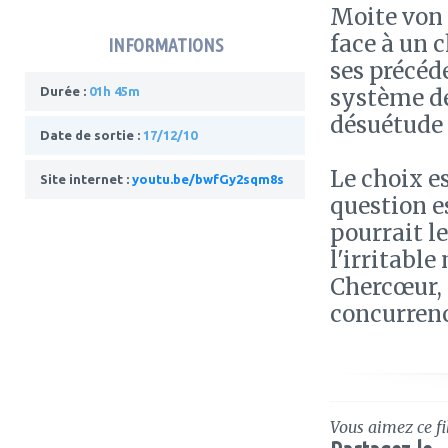
Moite von 
face à un c
INFORMATIONS
ses précéde
Durée :
01h 45m
système d
désuétude 
Date de sortie :
17/12/10
Le choix es
Site internet :
youtu.be/bwfGy2sqm8s
question e
pourrait le
l'irritabl
Chercœur, 
concurren
Vous aimez ce fi