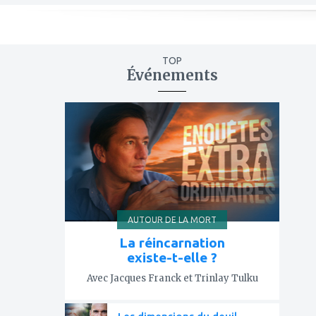
TOP
Événements
ajouter
à
mes
favoris
AUTOUR DE LA MORT
La réincarnation
existe-t-elle ?
Avec Jacques Franck et Trinlay Tulku