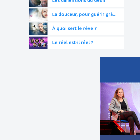
Les dimensions du deuil
La douceur, pour guérir grâ...
À quoi sert le rêve ?
Le réel est-il réel ?
ajouter
à
mes
favoris