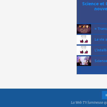
Science et 
nouve
« Trans
La vie 
L'intell
Science
La Web TV lumineuse qui f