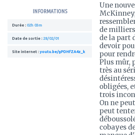
Une nouve
INFORMATIONS
McKinney, 
ressembler
Durée :
02h 03m
de milliers
de la part
Date de sortie :
28/02/01
devoir pou
Site internet :
youtu.be/gPDHfZA4z_k
pour rendr
Plus mûr, 
très au sér
désintéres
obligées, e
trois inco
On ne peut
peut tente
déboussolé
cobayes de