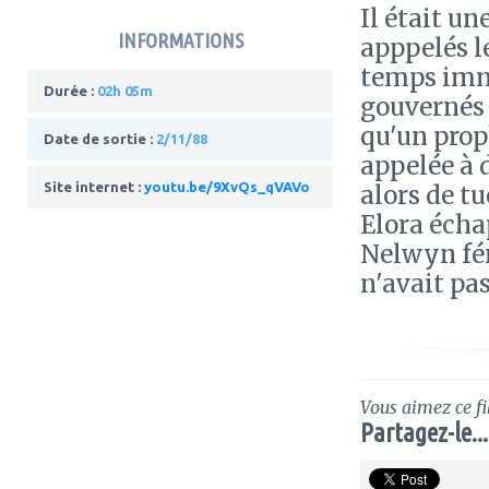
Il était u
INFORMATIONS
apppelés l
temps immé
Durée :
02h 05m
gouvernés 
qu'un prop
Date de sortie :
2/11/88
appelée à 
Site internet :
youtu.be/9XvQs_qVAVo
alors de t
Elora écha
Nelwyn fér
n'avait pas
Vous aimez ce fi
Partagez-le...