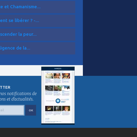
ce et Chamanisme...
t se libérer ? -...
scender la peur...
ligence de la...
TTER
nos notifications de
s et d'actualités.