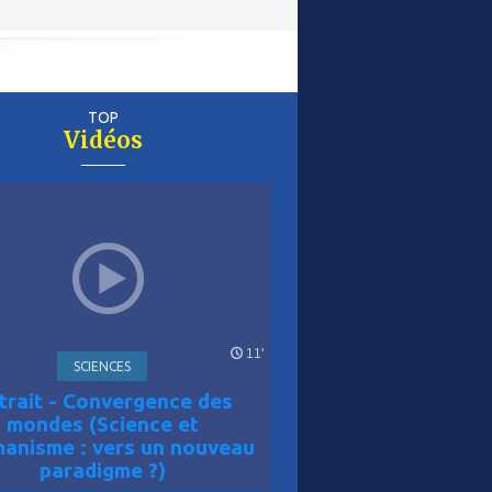
TOP
Vidéos
er
is
11'
SCIENCES
trait - Convergence des
mondes (Science et
anisme : vers un nouveau
paradigme ?)