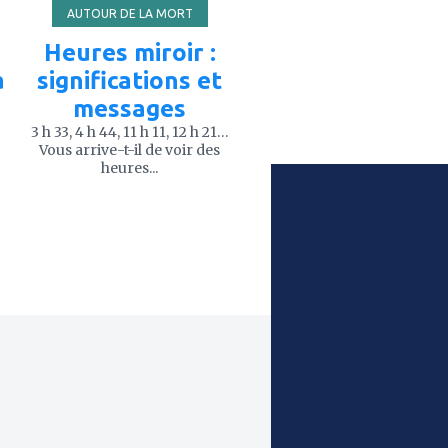
AUTOUR DE LA MORT
Heures miroir :
à
significations et
messages
3 h 33, 4 h 44, 11 h 11, 12 h 21…
Vous arrive-t-il de voir des
heures...