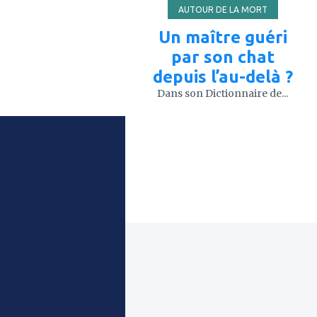
AUTOUR DE LA MORT
Un maître guéri
par son chat
depuis l’au-delà ?
Dans son Dictionnaire de...