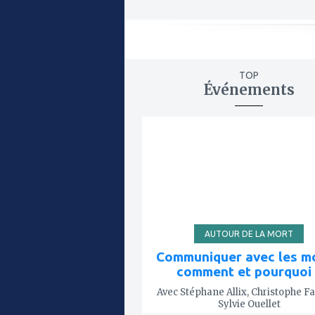
TOP
Événements
ajouter
à
mes
favoris
AUTOUR DE LA MORT
Communiquer avec les mo
comment et pourquoi 
Avec Stéphane Allix, Christophe Fa
Sylvie Ouellet