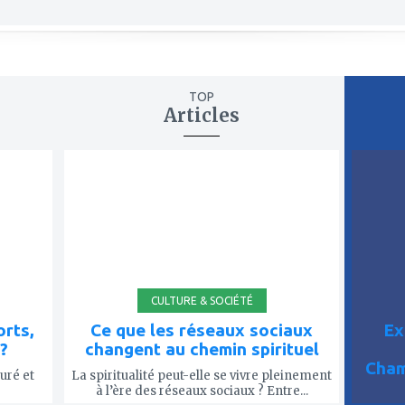
TOP
Articles
ajouter
ajout
à
à
mes
mes
favoris
favor
CULTURE & SOCIÉTÉ
rts,
Ce que les réseaux sociaux
Ex
?
changent au chemin spirituel
Cham
uré et
La spiritualité peut-elle se vivre pleinement
à l’ère des réseaux sociaux ? Entre...