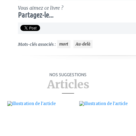
Vous aimez ce livre ?
Partagez-le...
Mots-clés associés :
mort
Au-delà
NOS SUGGESTIONS
Articles
ajouter
ajouter
à
à
mes
mes
favoris
favoris