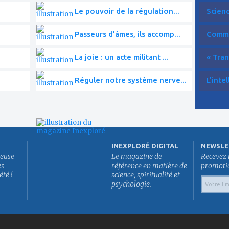
Le pouvoir de la régulation...
Scien
Passeurs d’âmes, ils accomp...
Commen
La joie : un acte militant ...
« Tran
Réguler notre système nerve...
L'intel
INEXPLORÉ DIGITAL
NEWSLE
euse
Le magazine de
Recevez 
es
référence en matière de
promotion
été !
science, spiritualité et
psychologie.