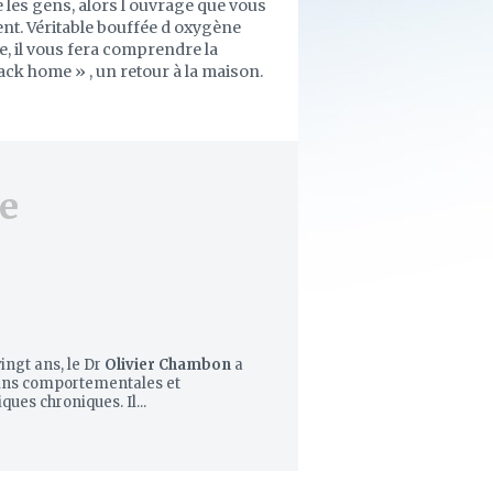
me les gens, alors l ouvrage que vous
nt. Véritable bouffée d oxygène
, il vous fera comprendre la
back home » , un retour à la maison.
e
ingt ans, le Dr
Olivier Chambon
a
oins comportementales et
ques chroniques. Il...