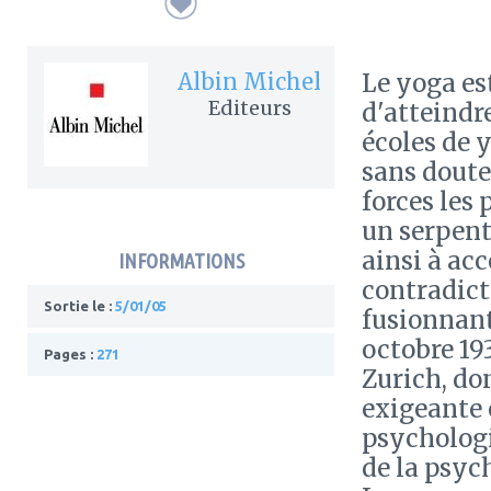
Albin Michel
Le yoga es
Editeurs
d'atteindre
écoles de 
sans doute 
forces les
un serpent 
ainsi à ac
INFORMATIONS
contradicto
Sortie le :
5/01/05
fusionnant
octobre 193
Pages :
271
Zurich, do
exigeante 
psychologi
de la psych