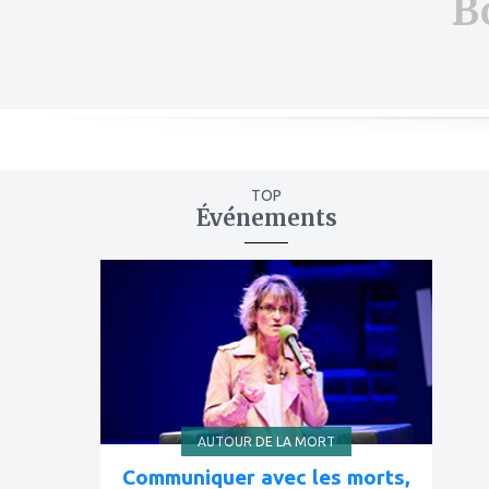
B
TOP
Événements
ajouter
à
mes
favoris
AUTOUR DE LA MORT
Communiquer avec les morts,