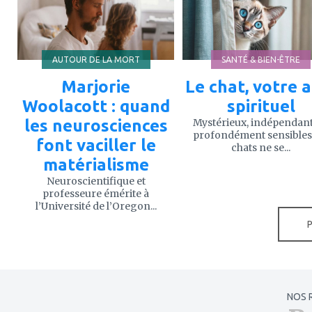
favoris
favoris
AUTOUR DE LA MORT
SANTÉ & BIEN-ÊTRE
Marjorie
Le chat, votre a
Woolacott : quand
spirituel
les neurosciences
Mystérieux, indépendant
profondément sensibles,
font vaciller le
chats ne se...
matérialisme
Neuroscientifique et
professeure émérite à
l’Université de l’Oregon...
NOS 