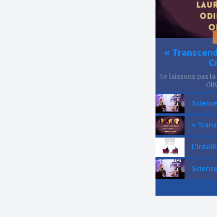
« Transcend
C
Ne laissons pas la
Oliv
Science
« Trans
L'intell
Science