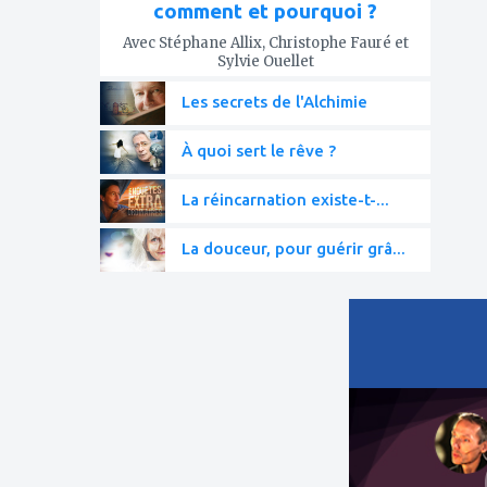
comment et pourquoi ?
Avec Stéphane Allix, Christophe Fauré et
Sylvie Ouellet
Les secrets de l'Alchimie
À quoi sert le rêve ?
La réincarnation existe-t-...
La douceur, pour guérir grâ...
ajouter
à
mes
favoris