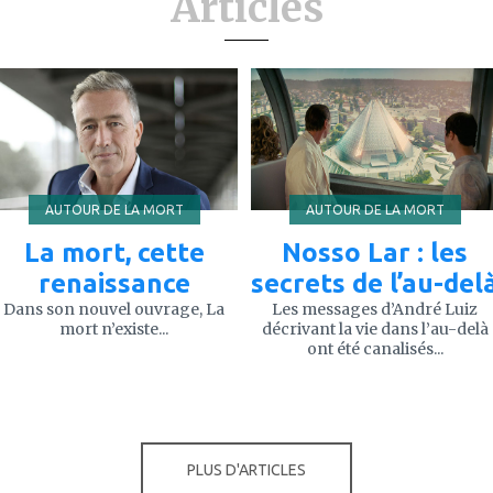
Articles
ajouter
ajouter
à
à
mes
mes
favoris
favoris
AUTOUR DE LA MORT
AUTOUR DE LA MORT
La mort, cette
Nosso Lar : les
renaissance
secrets de l’au-del
Dans son nouvel ouvrage, La
Les messages d’André Luiz
mort n’existe...
décrivant la vie dans l’au-delà
ont été canalisés...
PLUS D'ARTICLES