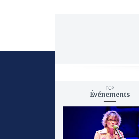
TOP
Événements
ajouter
à
mes
favoris