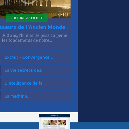
157'
CULTURE & SOCIÉTÉ
sseurs de l'Ancien Monde
12.000 ans, l’humanité posait à peine
les fondements de notre...
Extrait - Convergence...
La vie secrète des...
L'intelligence de la...
La machine...