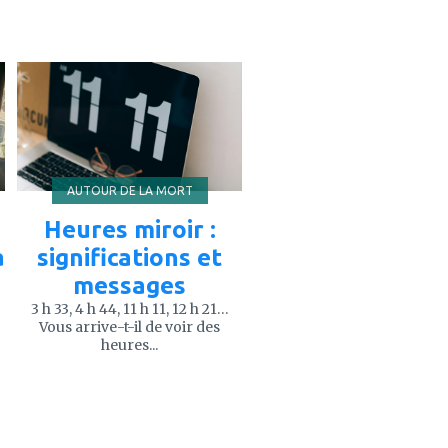
ajouter
à
mes
favoris
AUTOUR DE LA MORT
Heures miroir :
à
significations et
messages
3 h 33, 4 h 44, 11 h 11, 12 h 21…
Vous arrive-t-il de voir des
heures...