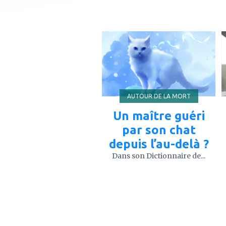
ajouter
à
mes
favoris
AUTOUR DE LA MORT
Un maître guéri
par son chat
depuis l’au-delà ?
Dans son Dictionnaire de...