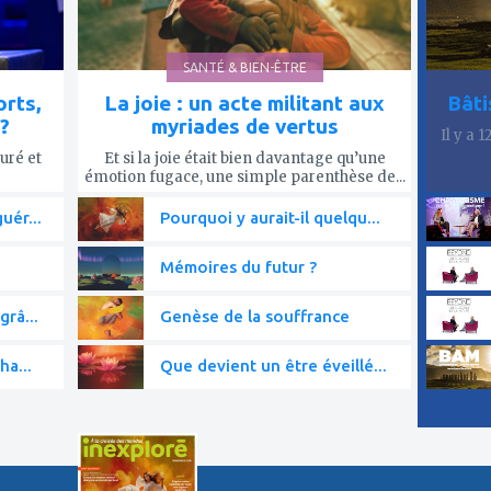
SANTÉ & BIEN-ÊTRE
rts,
La joie : un acte militant aux
Bâti
?
myriades de vertus
Il y a 
uré et
Et si la joie était bien davantage qu’une
émotion fugace, une simple parenthèse de...
uér...
Pourquoi y aurait-il quelqu...
Mémoires du futur ?
grâ...
Genèse de la souffrance
ha...
Que devient un être éveillé...