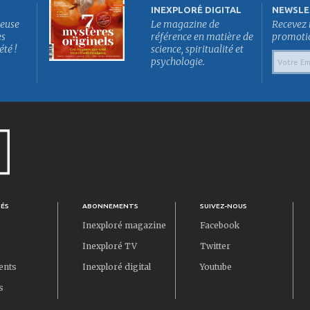
INEXPLORÉ DIGITAL
NEWSLE
euse
Le magazine de
Recevez 
es
référence en matière de
promotion
été !
science, spiritualité et
psychologie.
TÉS
ABONNEMENTS
SUIVEZ-NOUS
Inexploré magazine
Facebook
Inexploré TV
Twitter
ents
Inexploré digital
Youtube
s