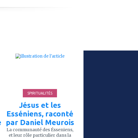
ajouter
à
mes
favoris
SPIRITUALITÉS
Jésus et les
Esséniens, raconté
é
par Daniel Meurois
La communauté des Ésseniens,
et leur rôle particulier dans la