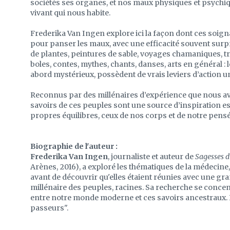
sociétés ses organes, et nos maux physiques et psy­chiq
vivant qui nous habite.
Frederika Van Ingen explore ici la façon dont ces soign
pour panser les maux, avec une efficacité sou­vent surp
de plantes, peintures de sable, voyages chamaniques, tr
boles, contes, mythes, chants, danses, arts en général : 
abord mystérieux, possèdent de vrais le­viers d’action u
Reconnus par des millénaires d’expérience que nous a
savoirs de ces peuples sont une source d’inspi­ration e
propres équilibres, ceux de nos corps et de notre pens
Biographie de l'auteur :
Frederika Van Ingen
, journaliste et auteur de
Sagesses d
Arènes, 2016), a exploré les thématiques de la médecine, 
avant de découvrir qu'elles étaient réunies avec une gr
millénaire des peuples, racines. Sa recherche se concent
entre notre monde moderne et ces savoirs ancestraux. 
passeurs".