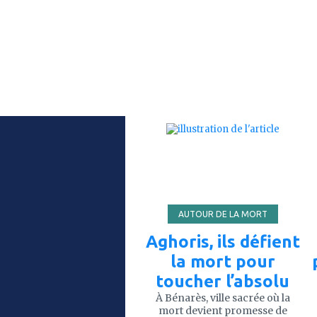
ajouter
à
mes
favoris
AUTOUR DE LA MORT
Aghoris, ils défient
la mort pour
toucher l’absolu
À Bénarès, ville sacrée où la
mort devient promesse de