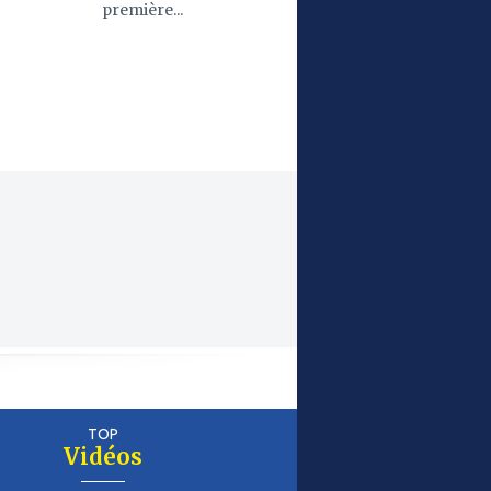
première...
TOP
Vidéos