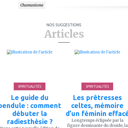
Chamanisme
NOS SUGGESTIONS
Articles
ajouter
ajouter
à
à
mes
mes
favoris
favoris
SPIRITUALITÉS
SPIRITUALITÉS
Le guide du
Les prêtresses
pendule : comment
celtes, mémoire
débuter la
d’un féminin effac
radiesthésie ?
Longtemps éclipsée par la
figure dominante du druide, la