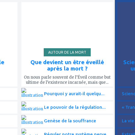
ajouter
ajout
à
à
mes
mes
favoris
favor
AUTOUR DE LA MORT
le
Que devient un être éveillé
Scie
après la mort ?
u
On nous parle souvent de l’Éveil comme but
ultime de l’existence incarnée, mais que...
Pourquoi y aurait-il quelqu...
Scien
Le pouvoir de la régulation...
« Tran
Genèse de la souffrance
La vie
Réguler notre système nerve...
Extrai