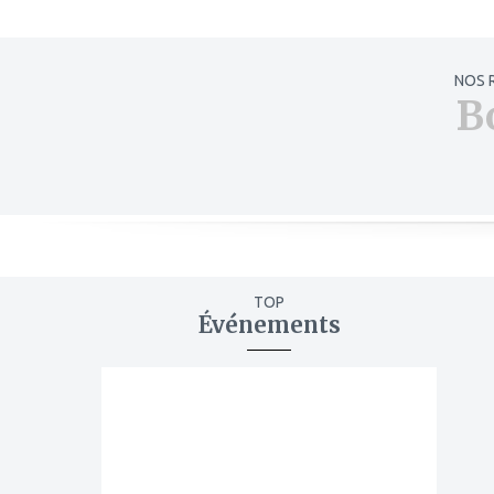
NOS 
B
TOP
Événements
ajouter
à
mes
favoris