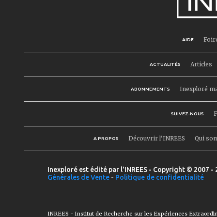
Foir
AIDE
Articles
ACTUALITÉS
Inexploré m
ABONNEMENTS
F
SUIVEZ-NOUS
Découvrir l'INREES
Qui so
A PROPOS
Inexploré est édité par l'INREES - Copyright © 2007 - 
Générales de Vente
-
Politique de confidentialité
INREES - Institut de Recherche sur les Expériences Extraordi