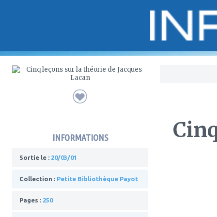
Bo
Cinq
INFORMATIONS
Sortie le :
20/03/01
Collection :
Petite Bibliothèque Payot
Pages :
250