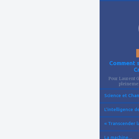
à
mes
favoris
Comment se
C
Pour Laurent Go
pleinemen
Science et Cham
L'intelligence de 
« Transcender la
La machine...