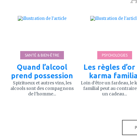
ajouter
ajouter
à
à
mes
mes
favoris
favoris
SANTÉ & BIEN-ÊTRE
PSYCHOLOGIES
Quand l’alcool
Les règles d’or
prend possession
karma familia
Spiritueux et autres vins, les
Loin d’être un fardeau, le
alcools sont des compagnons
familial peut au contraire
de l’homme...
un cadeau...