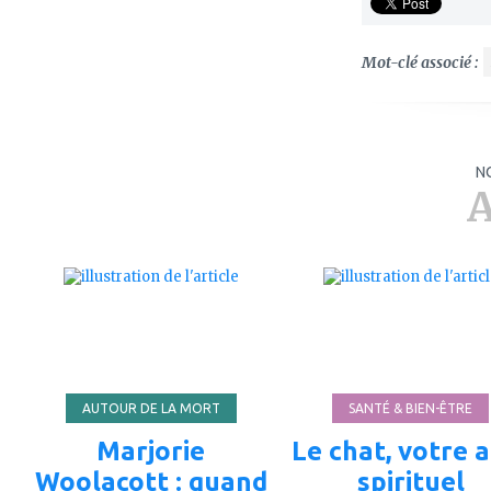
Mot-clé associé :
N
A
ajouter
ajouter
à
à
mes
mes
favoris
favoris
AUTOUR DE LA MORT
SANTÉ & BIEN-ÊTRE
Marjorie
Le chat, votre a
Woolacott : quand
spirituel