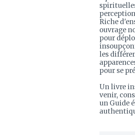
spirituelle
perception
Riche d'en
ouvrage no
pour déplo
insoupçonn
les différe
apparences
pour se pr
Un livre i
venir, cons
un Guide é
authentique