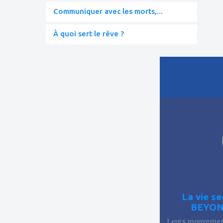
Communiquer avec les morts,...
À quoi sert le rêve ?
ajouter
à
mes
favoris
La vie se
BEYOND
Leurs mouvements