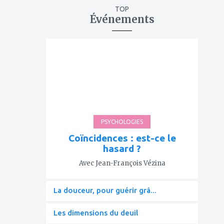
TOP
Événements
ajouter
à
mes
favoris
PSYCHOLOGIES
Coïncidences : est-ce le
hasard ?
Avec Jean-François Vézina
La douceur, pour guérir grâ...
Les dimensions du deuil