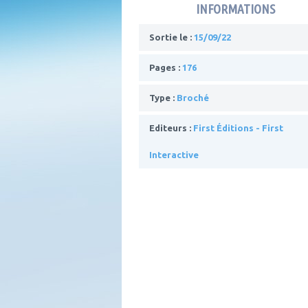
INFORMATIONS
Sortie le :
15/09/22
Pages :
176
Type :
Broché
Editeurs :
First Éditions - First
Interactive