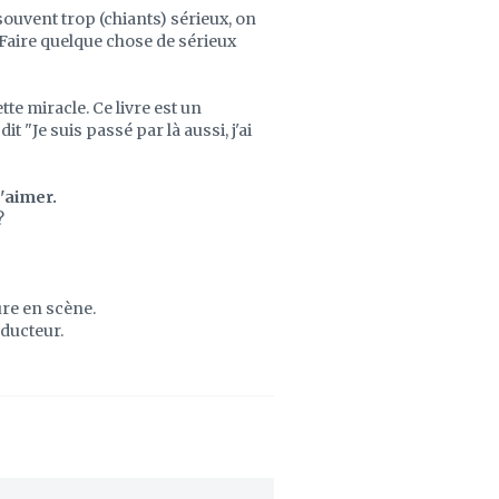
uvent trop (chiants) sérieux, on
Faire quelque chose de sérieux
te miracle. Ce livre est un
t "Je suis passé par là aussi, j'ai
'aimer.
?
re en scène.
oducteur.