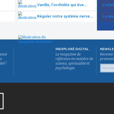
Vanille, l'orchidée qui éve...
L'intel
Réguler notre système nerve...
La mac
INEXPLORÉ DIGITAL
NEWSLE
euse
Le magazine de
Recevez 
es
référence en matière de
promotion
été !
science, spiritualité et
psychologie.