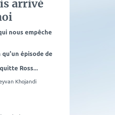
s arrivé
moi
e qui nous empêche
n qu'un épisode de
quitte Ross...
eyvan Khojandi