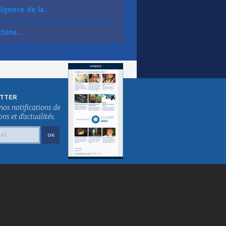
ligence de la...
hine...
TTER
nos notifications de
s et d'actualités.