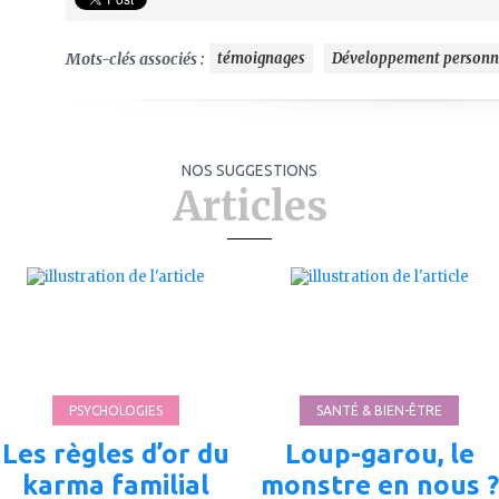
Mots-clés associés :
témoignages
Développement personn
NOS SUGGESTIONS
Articles
ajouter
ajouter
à
à
mes
mes
favoris
favoris
PSYCHOLOGIES
SANTÉ & BIEN-ÊTRE
Les règles d’or du
Loup-garou, le
karma familial
monstre en nous ?