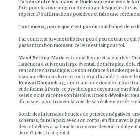
Tu tiens entre les mains le Guide suprême vers le bo
Prêt pour les morning routine durant lesquelles tu vas te
répéter 178 affirmations positives et faire une cérémon
Tant mieux, parce que c'est pas du tout l'objet de ce li
Par contre, si tu veux te libérer peu à peu de tout ce qui
passant un bon moment, ce livre est fait pour toi.
Maud Bettina-Marie
est comédienne et scénariste. Un
l'amènera à suivre un large éventail de thérapies, de la 
rencontre chamanique. De son enfance à Dunkerque à sa 
maman, elle nous livre ici tout ce qui l'a aidé à trouver 
Keyvan Khojandi
a grandi dans une double culture fra
et de Reims à Paris, ce psychologue devenu aujourd'hui
serein nous raconte son histoire. Il nous dévoile ici tout
dû passer pour trouver la voie de sa résilience et être e
Sortir des infernales boucles de pensées négatives, ar
schémas, faire la paix avec son corps, en finir avec la 
des infidélités à sa famille ou encore devenir indulgent e
livre. Ouais, il est génial.