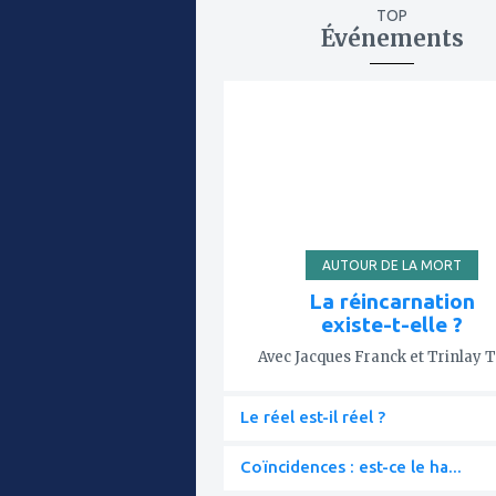
TOP
Événements
ajouter
à
mes
favoris
AUTOUR DE LA MORT
La réincarnation
existe-t-elle ?
Avec Jacques Franck et Trinlay 
Le réel est-il réel ?
Coïncidences : est-ce le ha...