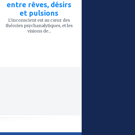
entre rêves, désirs
et pulsions
L’inconscient est au cœur des
théories psychanalytiques, et les
visions de...