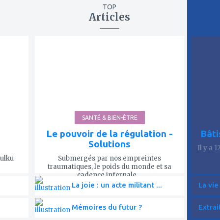
TOP
Articles
ajouter
ajout
à
à
mes
mes
favoris
favor
SANTÉ & BIEN-ÊTRE
Le pouvoir de la régulation -
Bâti
Solutions
Il y a 
Tulku
Submergés par nos empreintes
traumatiques, le poids du monde et sa
cadence infernale,...
La joie : un acte militant ...
La vie
Mémoires du futur ?
Extrai