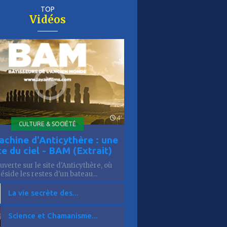
TOP
Vidéos
er
is
4'
CULTURE & SOCIÉTÉ
achine d'Anticythère : une
te du ciel - BAM (Extrait)
verte sur le site d'Anticythère, où
réside les restes d'un bateau...
La vie secrète des...
Science et Chamanisme...