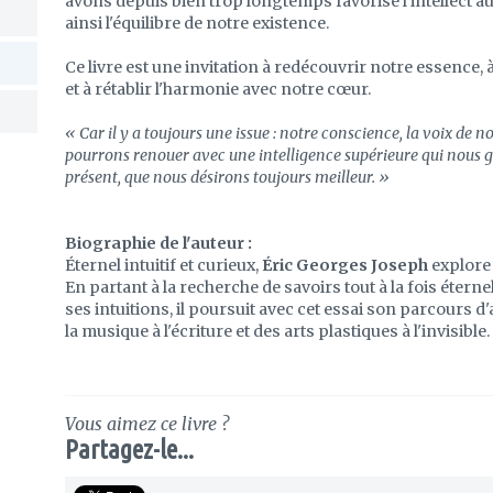
avons depuis bien trop longtemps favorisé l'intellect a
ainsi l'équilibre de notre existence.
Ce livre est une invitation à redécouvrir notre essence,
et à rétablir l'harmonie avec notre cœur.
« Car il y a toujours une issue : notre conscience, la voix de 
pourrons renouer avec une intelligence supérieure qui nous g
présent, que nous désirons toujours meilleur. »
Biographie de l'auteur :
Éternel intuitif et curieux,
Éric Georges Joseph
explore
En partant à la recherche de savoirs tout à la fois étern
ses intuitions, il poursuit avec cet essai son parcours d
la musique à l'écriture et des arts plastiques à l'invisible.
Vous aimez ce livre ?
Partagez-le...