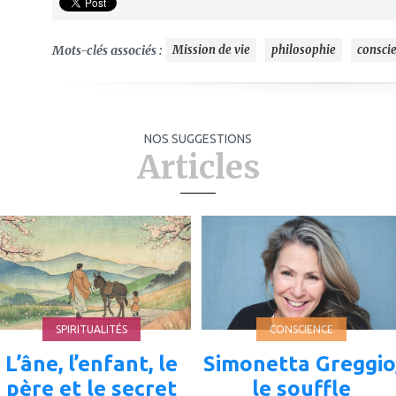
Mots-clés associés :
Mission de vie
philosophie
consci
NOS SUGGESTIONS
Articles
ajouter
ajouter
à
à
mes
mes
favoris
favoris
SPIRITUALITÉS
CONSCIENCE
L’âne, l’enfant, le
Simonetta Greggio
père et le secret
le souffle