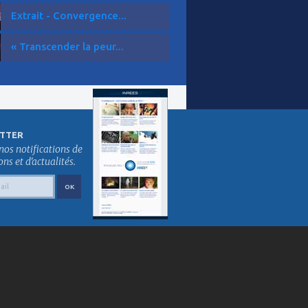
Extrait - Convergence...
« Transcender la peur...
TTER
nos notifications de
s et d'actualités.