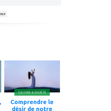
ence
ajouter
à
mes
favoris
CULTURE & SOCIÉTÉ
,
Comprendre le
désir de notre