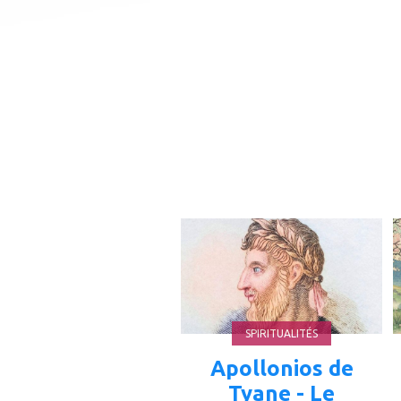
ajouter
à
mes
favoris
SPIRITUALITÉS
Apollonios de
Tyane - Le