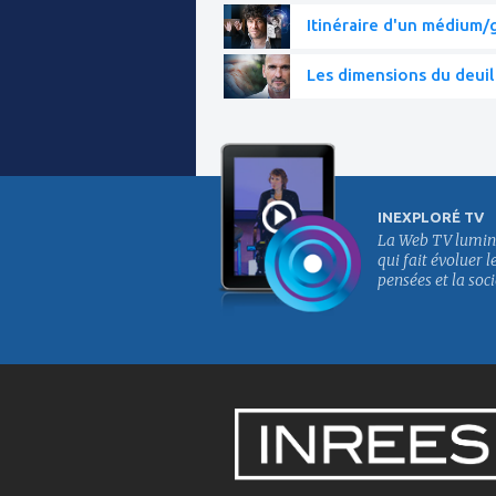
Itinéraire d'un médium/g
Les dimensions du deuil
INEXPLORÉ TV
La Web TV lumin
qui fait évoluer l
pensées et la soci