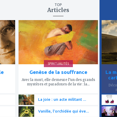
TOP
Articles
ajouter
ajout
à
à
mes
mes
favoris
favor
SPIRITUALITÉS
le
Genèse de la souffrance
La m
car
Avec la mort, elle demeure l’un des grands
mystères et paradoxes de la vie : la...
Décou
La joie : un acte militant ...
Vanille, l'orchidée qui éve...