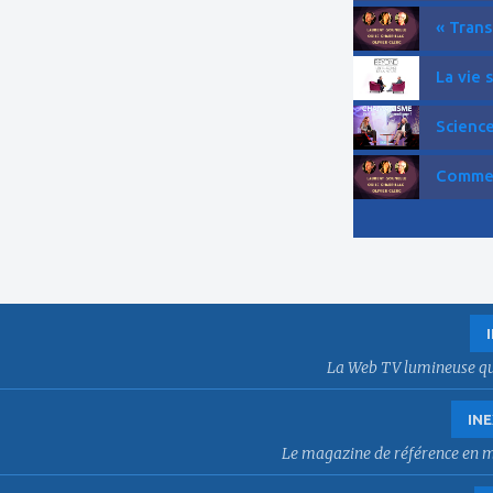
« Trans
La vie 
Science
Comment
La Web TV lumineuse qui f
INE
Le magazine de référence en mat