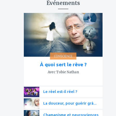
Événements
ajouter
à
mes
favoris
CONSCIENCE
À quoi sert le rêve ?
Avec Tobie Nathan
Le réel est-il réel ?
La douceur, pour guérir grâ...
Chamanisme et neurosciences