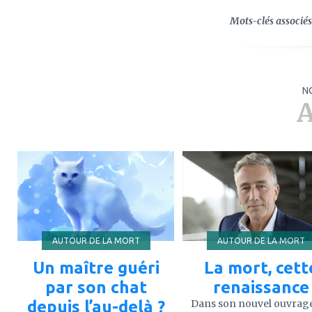
Mots-clés associés 
N
A
ajouter
ajouter
à
à
mes
mes
favoris
favoris
AUTOUR DE LA MORT
AUTOUR DE LA MORT
Un maître guéri
La mort, cett
par son chat
renaissance
depuis l’au-delà ?
Dans son nouvel ouvrage