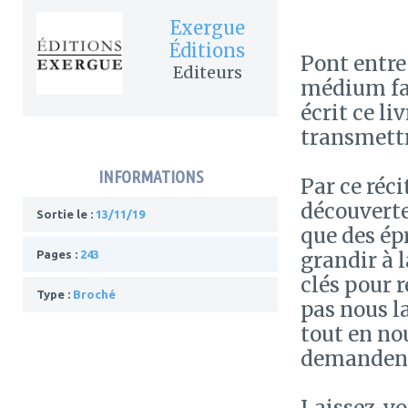
Exergue
Éditions
Pont entre 
Editeurs
médium fas
écrit ce li
transmettre
INFORMATIONS
Par ce réc
découverte
Sortie le :
13/11/19
que des épr
grandir à 
Pages :
243
clés pour r
Type :
Broché
pas nous la
tout en no
demandent 