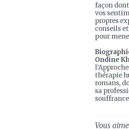
façon dont
vos sentim
propres ex
conseils e
pour mener
Biographie
Ondine K
l'Approche
thérapie h
romans, do
sa profess
souffrance
Vous aimez