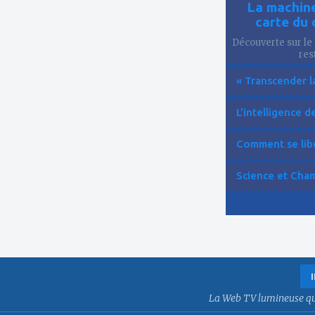
La machine
carte du 
Découverte sur le 
res
« Transcender la
L'intelligence de 
Comment se libér
Science et Cham
La Web TV lumineuse qui f