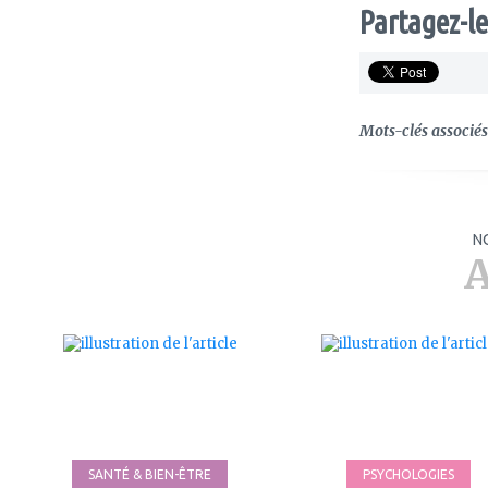
Partagez-le
Mots-clés associés 
N
A
ajouter
ajouter
à
à
mes
mes
favoris
favoris
SANTÉ & BIEN-ÊTRE
PSYCHOLOGIES