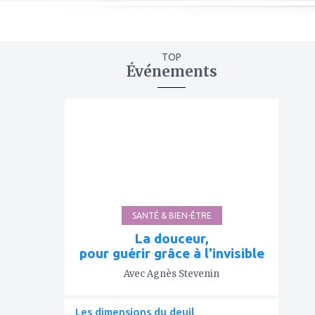
TOP
Événements
ajouter
à
mes
favoris
SANTÉ & BIEN-ÊTRE
La douceur,
pour guérir grâce à l'invisible
Avec Agnès Stevenin
Les dimensions du deuil