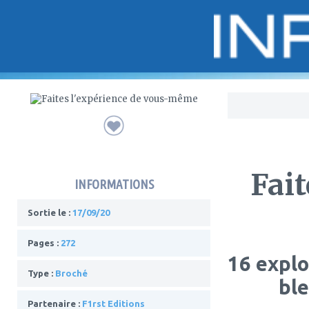
Bo
Fait
INFORMATIONS
Sortie le :
17/09/20
Pages :
272
16 expl
Type :
Broché
ble
Partenaire :
F1rst Editions