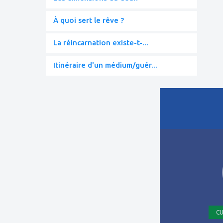
À quoi sert le rêve ?
La réincarnation existe-t-...
Itinéraire d'un médium/guér...
ajouter
à
mes
favoris
CU