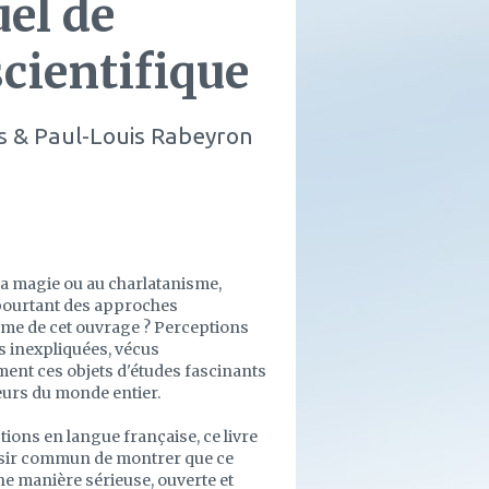
el de
cientifique
 & Paul-Louis Rabeyron
la magie ou au charlatanisme,
l pourtant des approches
même de cet ouvrage ? Perceptions
ns inexpliquées, vécus
ment ces objets d'études fascinants
eurs du monde entier.
ions en langue française, ce livre
ésir commun de montrer que ce
ne manière sérieuse, ouverte et