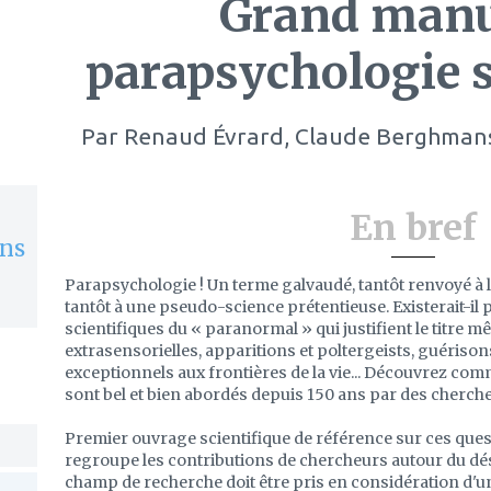
Grand manu
parapsychologie s
Par
Renaud Évrard, Claude Berghmans
En bref
ons
Parapsychologie ! Un terme galvaudé, tantôt renvoyé à 
tantôt à une pseudo-science prétentieuse. Existerait-i
scientifiques du « paranormal » qui justifient le titre 
extrasensorielles, apparitions et poltergeists, guériso
exceptionnels aux frontières de la vie... Découvrez com
sont bel et bien abordés depuis 150 ans par des cherch
Premier ouvrage scientifique de référence sur ces quest
regroupe les contributions de chercheurs autour du d
champ de recherche doit être pris en considération d'u