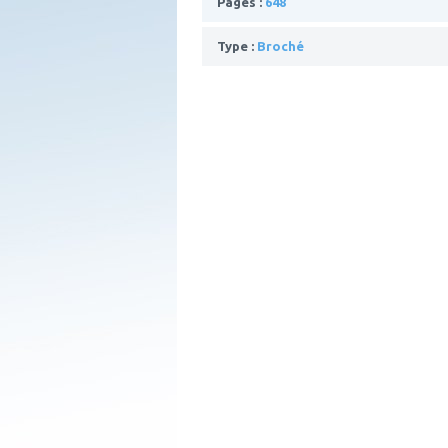
Pages :
648
Type :
Broché