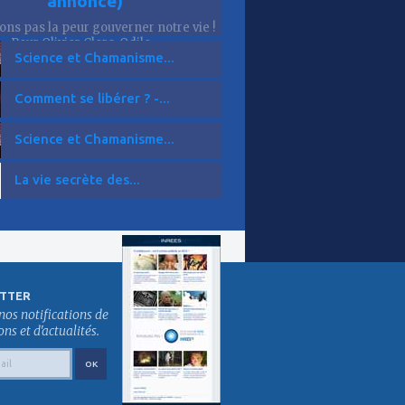
annonce)
sons pas la peur gouverner notre vie !
Pour Olivier Clerc, Odile...
Science et Chamanisme...
Comment se libérer ? -...
Science et Chamanisme...
La vie secrète des...
TTER
nos notifications de
s et d'actualités.