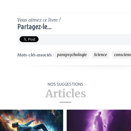
Vous aimez ce livre ?
Partagez-le...
Mots-clés associés :
parapsychologie
Science
conscien
NOS SUGGESTIONS
Articles
ajouter
ajouter
à
à
mes
mes
favoris
favoris