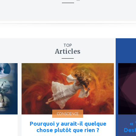
TOP
Articles
ajouter
ajout
à
à
mes
mes
favoris
favor
CONSCIENCE
Pourquoi y aurait-il quelque
« 
chose plutôt que rien ?
Dest