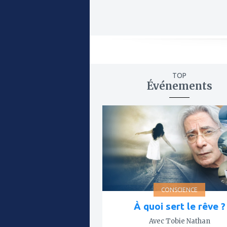
TOP
Événements
ajouter
à
mes
favoris
CONSCIENCE
À quoi sert le rêve ?
Avec Tobie Nathan