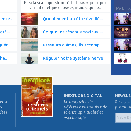
Et si la vraie question n’était pas « pourquoi
y a-t-il quelque chose », mais « qui le...
Ne lais
iences
Que devient un être éveillé...
grâ...
Ce que les réseaux sociaux ...
uér...
Passeurs d’âmes, ils accomp...
ha...
Réguler notre système nerve...
INEXPLORÉ DIGITAL
NEWSLE
euse
Le magazine de
Recevez 
es
référence en matière de
promotion
été !
science, spiritualité et
psychologie.