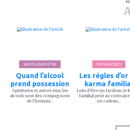
N
A
ajouter
ajouter
à
à
mes
mes
favoris
favoris
SANTÉ & BIEN-ÊTRE
PSYCHOLOGIES
Quand l’alcool
Les règles d’or
prend possession
karma familia
Spiritueux et autres vins, les
Loin d’être un fardeau, le
alcools sont des compagnons
familial peut au contraire
de l’homme...
un cadeau...