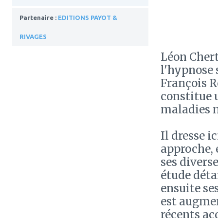
Partenaire :
EDITIONS PAYOT &
RIVAGES
Léon Chert
l'hypnose 
François R
constitue 
maladies 
Il dresse 
approche, e
ses divers
étude déta
ensuite se
est augmen
récents ac