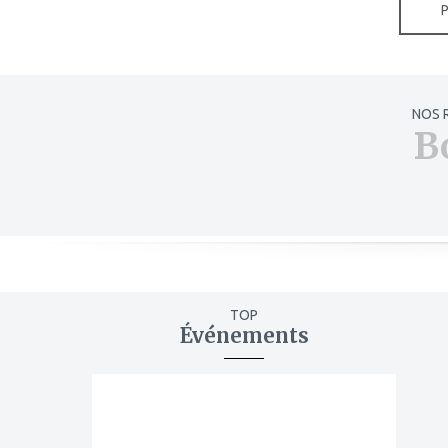
NOS 
B
TOP
Événements
ajouter
à
mes
favoris