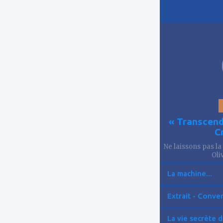
ajouter
à
mes
favoris
« Transcend
C
Ne laissons pas la
Oliv
La machine...
Extrait - Conver
La vie secrète d