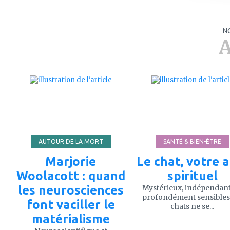
N
A
ajouter
ajouter
à
à
mes
mes
favoris
favoris
AUTOUR DE LA MORT
SANTÉ & BIEN-ÊTRE
Marjorie
Le chat, votre a
Woolacott : quand
spirituel
les neurosciences
Mystérieux, indépendant
profondément sensibles,
font vaciller le
chats ne se...
matérialisme