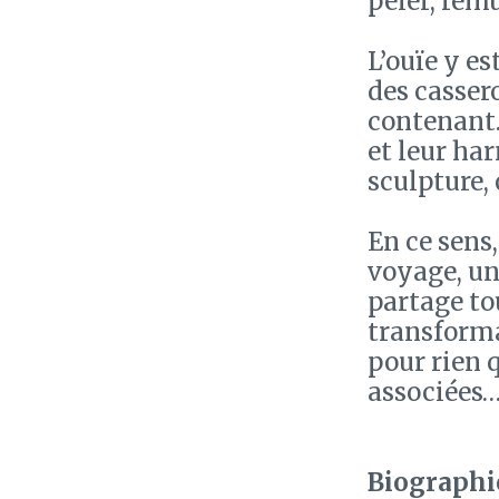
peler, rem
L’ouïe y e
des cassero
contenant…
et leur ha
sculpture,
En ce sens,
voyage, un
partage tou
transforma
pour rien 
associées
Biographie