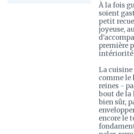
À la fois g
soient gas
petit recue
joyeuse, au
d’accompag
première p
intériorit
La cuisine 
comme le li
reines - pa
bout de la 
bien sûr, 
enveloppen
encore le t
fondamenta