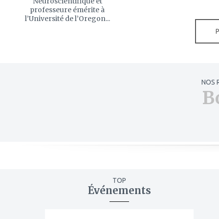
Neuroscientifique et
professeure émérite à
l’Université de l’Oregon...
NOS 
B
TOP
Événements
ajouter
à