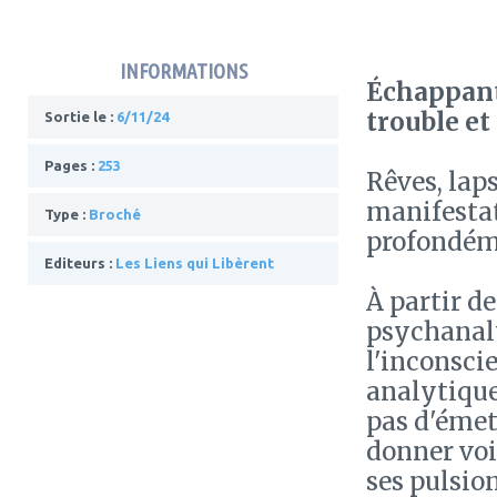
INFORMATIONS
Échappant 
trouble et
Sortie le :
6/11/24
Pages :
253
Rêves, lap
manifestat
Type :
Broché
profondém
Editeurs :
Les Liens qui Libèrent
À partir d
psychanaly
l'inconscie
analytique,
pas d'émet
donner voix
ses pulsion