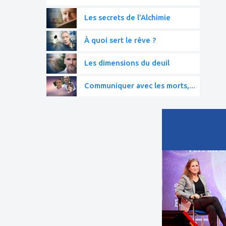
Les secrets de l'Alchimie
À quoi sert le rêve ?
Les dimensions du deuil
Communiquer avec les morts,...
ajouter
à
mes
favoris