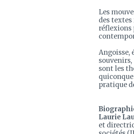
Les mouvem
des textes
réflexions
contempora
Angoisse, 
souvenirs, 
sont les th
quiconque 
pratique d
Biographie
Laurie La
et directri
sociétés (