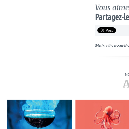
Vous aimez
Partagez-le
Mots-clés associés 
N
A
ajouter
ajouter
à
à
mes
mes
favoris
favoris