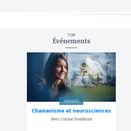
TOP
Événements
ajouter
à
mes
favoris
SCIENCES
Chamanisme et neurosciences
Avec Corine Sombrun