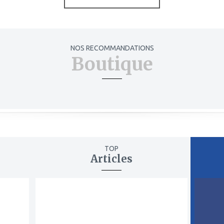
NOS RECOMMANDATIONS
Boutique
TOP
Articles
ajouter
ajout
à
à
mes
mes
favoris
favor