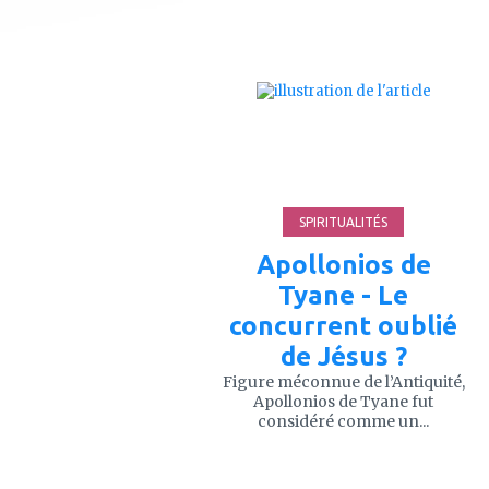
ajouter
à
mes
favoris
SPIRITUALITÉS
Apollonios de
Tyane - Le
concurrent oublié
de Jésus ?
Figure méconnue de l’Antiquité,
Apollonios de Tyane fut
considéré comme un...