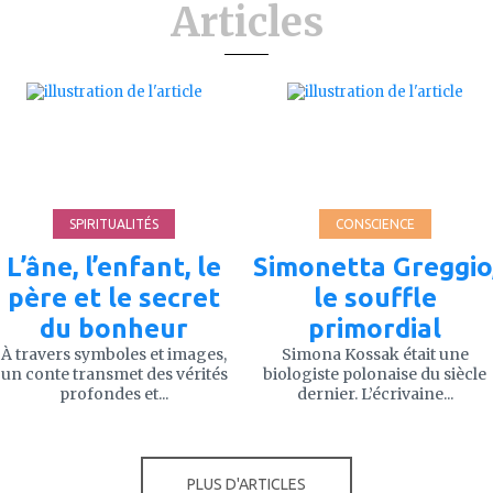
Articles
ajouter
ajouter
à
à
mes
mes
favoris
favoris
SPIRITUALITÉS
CONSCIENCE
L’âne, l’enfant, le
Simonetta Greggio
père et le secret
le souffle
du bonheur
primordial
À travers symboles et images,
Simona Kossak était une
un conte transmet des vérités
biologiste polonaise du siècle
profondes et...
dernier. L’écrivaine...
PLUS D'ARTICLES