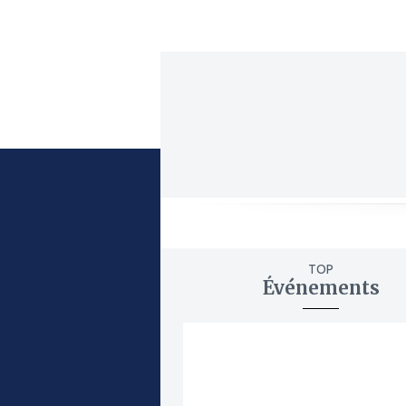
TOP
Événements
ajouter
à
mes
favoris