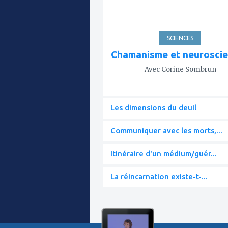
SCIENCES
Chamanisme et neurosci
Avec Corine Sombrun
Les dimensions du deuil
Communiquer avec les morts,...
Itinéraire d'un médium/guér...
La réincarnation existe-t-...