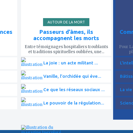
AUTOUR DE LA MORT
ences
Passeurs d’âmes, ils
Comm
accompagnent les morts
Entre témoignages hospitaliers troublants
Pour La
et traditions spirituelles oubliées, une...
pl
La joie : un acte militant ...
L'intel
Vanille, l'orchidée qui éve...
Bâtiss
Ce que les réseaux sociaux ...
La vie
Le pouvoir de la régulation...
Scien