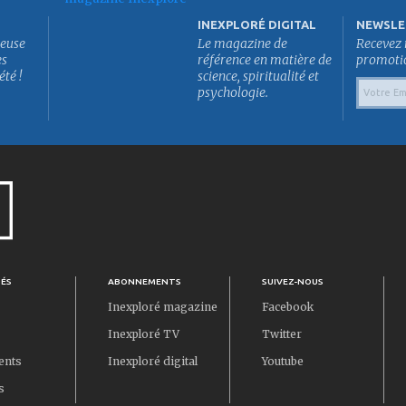
INEXPLORÉ DIGITAL
NEWSLE
euse
Le magazine de
Recevez 
es
référence en matière de
promotion
été !
science, spiritualité et
psychologie.
TÉS
ABONNEMENTS
SUIVEZ-NOUS
Inexploré magazine
Facebook
Inexploré TV
Twitter
ents
Inexploré digital
Youtube
s