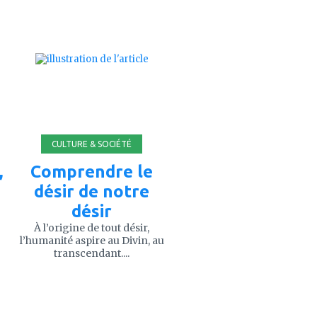
ajouter
à
mes
favoris
CULTURE & SOCIÉTÉ
,
Comprendre le
désir de notre
désir
À l’origine de tout désir,
l’humanité aspire au Divin, au
transcendant....