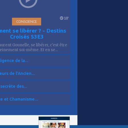
10'
CONSCIENCE
ent se libérer ? - Destins
Croisés S3E3
urent Gounelle, se libérer, c'est être
einement soi-même. Et en se...
ligence de la...
eurs de l'Ancien...
 secrète des...
ce et Chamanisme...