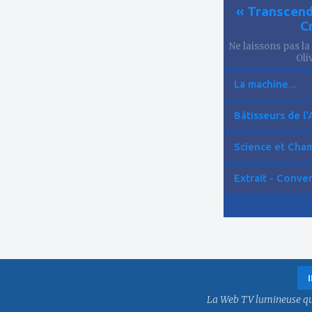
« Transcend
C
Ne laissons pas la
Oliv
La machine...
Bâtisseurs de l'
Science et Cham
Extrait - Conver
La Web TV lumineuse qui f