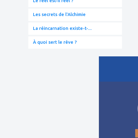
Le réel est-il réel ?
Les secrets de l'Alchimie
La réincarnation existe-t-...
À quoi sert le rêve ?
ajouter
à
mes
favoris