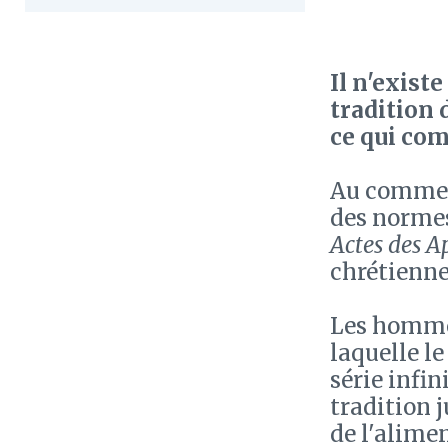
Il n'exist
tradition 
ce qui com
Au commenc
des normes
Actes des A
chrétienne
Les hommes
laquelle l
série infi
tradition j
de l'alimen