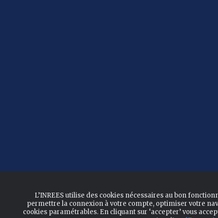
L’INREES utilise des cookies nécessaires au bon fonction
permettre la connexion à votre compte, optimiser votre nav
cookies paramétrables. En cliquant sur ‘accepter’ vous acce