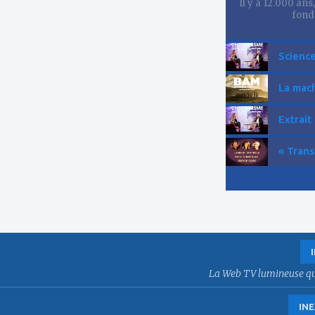
Il y a 12.000 ans
fond
Science
La mach
Extrait
« Trans
La Web TV lumineuse qui f
INE