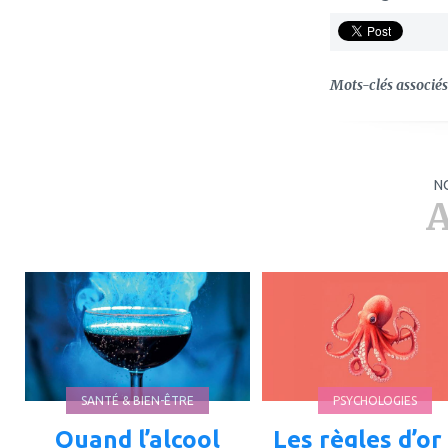
Mots-clés associés 
N
A
ajouter
ajouter
à
à
mes
mes
favoris
favoris
SANTÉ & BIEN-ÊTRE
PSYCHOLOGIES
Quand l’alcool
Les règles d’or