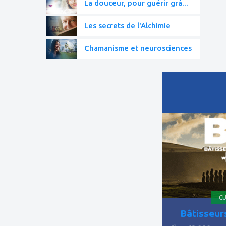
La douceur, pour guérir grâ...
Les secrets de l'Alchimie
Chamanisme et neurosciences
ajouter
à
mes
favoris
CU
Bâtisseur