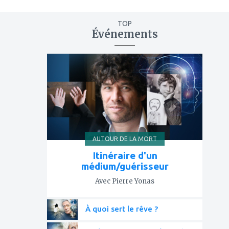
TOP
Événements
ajouter
à
mes
favoris
AUTOUR DE LA MORT
Itinéraire d'un
médium/guérisseur
Avec Pierre Yonas
À quoi sert le rêve ?