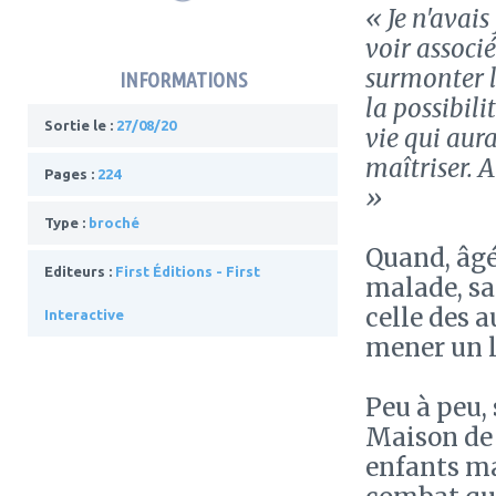
« Je n'avai
voir associ
surmonter l
INFORMATIONS
la possibili
Sortie le :
27/08/20
vie qui aura
maîtriser. A
Pages :
224
»
Type :
broché
Quand, âgé
Editeurs :
First Éditions - First
malade, sa
celle des a
Interactive
mener un 
Peu à peu,
Maison de 
enfants ma