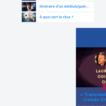
Itinéraire d'un médium/guér...
À quoi sert le rêve ?
ajouter
à
mes
favoris
« Transcend
Croisés S