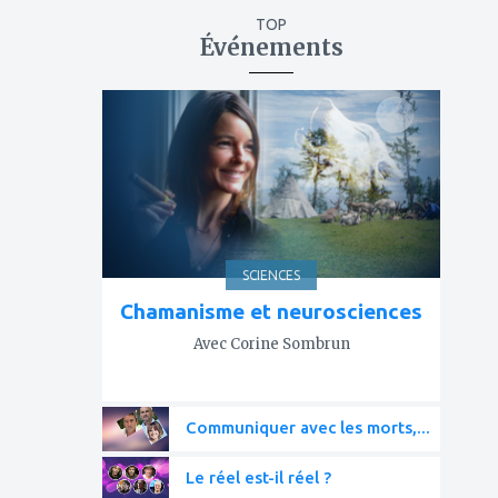
TOP
Événements
ajouter
à
mes
favoris
SCIENCES
Chamanisme et neurosciences
Avec Corine Sombrun
Communiquer avec les morts,...
Le réel est-il réel ?