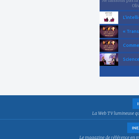
Ne laissons pas la
Oliv
L'intell
« Trans
Comment
Science
La Web TV lumineuse qui f
INE
Le magazine de référence en mat