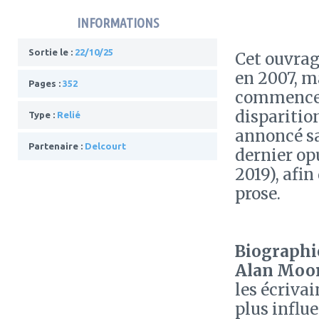
INFORMATIONS
Sortie le :
22/10/25
Cet ouvrag
en 2007, ma
Pages :
352
commencer 
disparitio
Type :
Relié
annoncé sa
Partenaire :
Delcourt
dernier op
2019), afin
prose.
Biographie
Alan Moo
les écrivai
plus influ