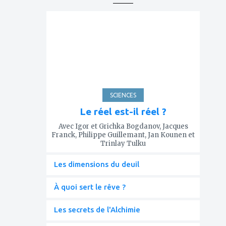
ajouter
à
mes
favoris
SCIENCES
Le réel est-il réel ?
Avec Igor et Grichka Bogdanov, Jacques
Franck, Philippe Guillemant, Jan Kounen et
Trinlay Tulku
Les dimensions du deuil
À quoi sert le rêve ?
Les secrets de l'Alchimie