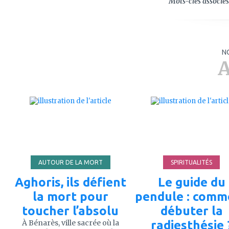
Mots-clés associés 
N
A
ajouter
ajouter
à
à
mes
mes
favoris
favoris
AUTOUR DE LA MORT
SPIRITUALITÉS
Aghoris, ils défient
Le guide du
la mort pour
pendule : comm
toucher l’absolu
débuter la
À Bénarès, ville sacrée où la
radiesthésie 