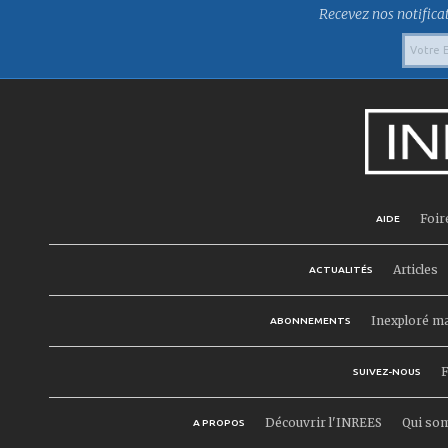
Recevez nos notificat
Foir
AIDE
Articles
ACTUALITÉS
Inexploré m
ABONNEMENTS
F
SUIVEZ-NOUS
Découvrir l'INREES
Qui so
A PROPOS