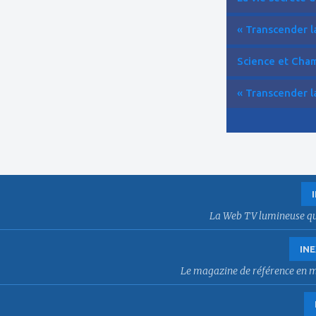
« Transcender la
Science et Cham
« Transcender la
La Web TV lumineuse qui f
INE
Le magazine de référence en mat