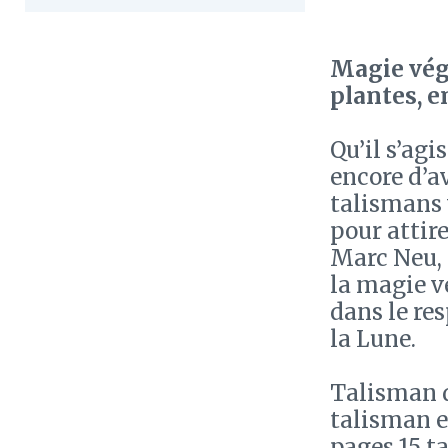
Magie végé
plantes, e
Qu’il s’agi
encore d’a
talismans 
pour attire
Marc Neu, d
la magie v
dans le res
la Lune.
Talisman d
talisman e
pages 15 t