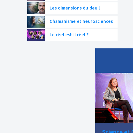
Les dimensions du deuil
Chamanisme et neurosciences
Le réel est-il réel ?
ajouter
à
mes
favoris
Science et 