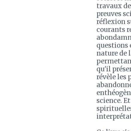
travaux de
preuves sci
réflexion s
courants r
abondamme
questions 
nature de 
permettant
qu'il prés
révèle les 
abandonnée
enthéogène
science. Et
spirituelle
interpréta