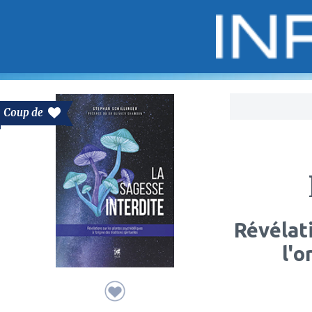
Bo
Coup de
Révélat
l'o