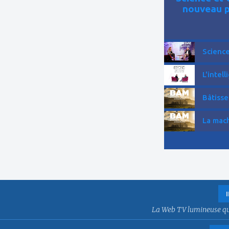
nouveau p
Science
L'intell
Bâtisse
La mach
La Web TV lumineuse qui f