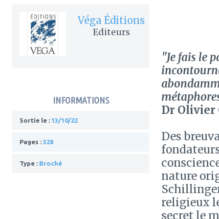
Véga Éditions
Editeurs
"Je fais le
incontourna
abondamment
métaphores 
INFORMATIONS
Dr Olivie
Sortie le :
13/10/22
Des breuva
Pages :
328
fondateurs
conscience
Type :
Broché
nature ori
Schillinge
religieux l
secret le m