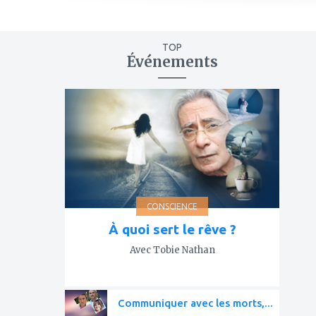
TOP
Événements
ajouter
à
mes
favoris
CONSCIENCE
À quoi sert le rêve ?
Avec Tobie Nathan
Communiquer avec les morts,...