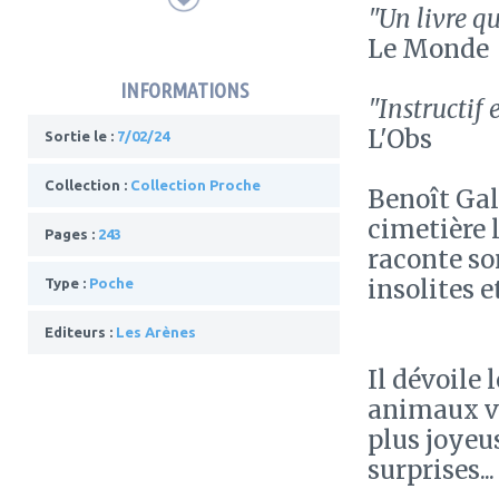
"Un livre q
Le Monde
INFORMATIONS
"Instructif 
L'Obs
Sortie le :
7/02/24
Collection :
Collection Proche
Benoît Gal
cimetière l
Pages :
243
raconte so
insolites e
Type :
Poche
Editeurs :
Les Arènes
Il dévoile 
animaux vi
plus joyeus
surprises...