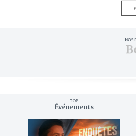
NOS 
B
TOP
Événements
ajouter
à
mes
favoris