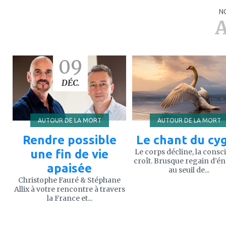
N
A
ajouter
ajouter
09
à
à
mes
mes
favoris
favoris
DÉC.
AUTOUR DE LA MORT
AUTOUR DE LA MORT
Rendre possible
Le chant du cy
une fin de vie
Le corps décline, la consc
croît. Brusque regain d’é
apaisée
au seuil de...
Christophe Fauré & Stéphane
Allix à votre rencontre à travers
la France et...