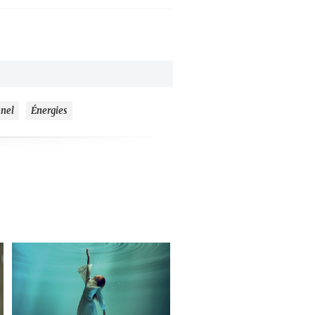
nel
Énergies
ajouter
à
mes
favoris