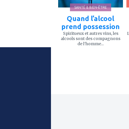
SANTÉ & BIEN-ÊTRE
Quand l’alcool
prend possession
Spiritueux et autres vins, les
L
alcools sont des compagnons
de l’homme...