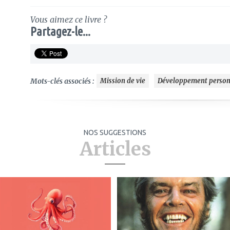
Vous aimez ce livre ?
Partagez-le...
Mots-clés associés :
Mission de vie
Développement person
NOS SUGGESTIONS
Articles
ajouter
ajouter
à
à
mes
mes
favoris
favoris