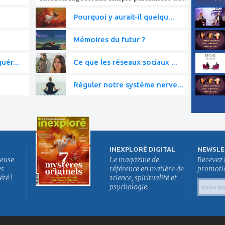
Pourquoi y aurait-il quelqu...
Mémoires du futur ?
uér...
Ce que les réseaux sociaux ...
Réguler notre système nerve...
INEXPLORÉ DIGITAL
NEWSLE
euse
Le magazine de
Recevez 
es
référence en matière de
promotion
été !
science, spiritualité et
psychologie.