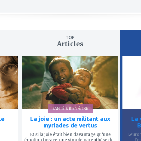
TOP
Articles
ajouter
ajout
à
à
mes
mes
favoris
favor
SANTÉ & BIEN-ÊTRE
le
La joie : un acte militant aux
La 
myriades de vertus
B
Et si la joie était bien davantage qu’une
Leurs 
émotion fugace, une simple parenthèse de...
l'o