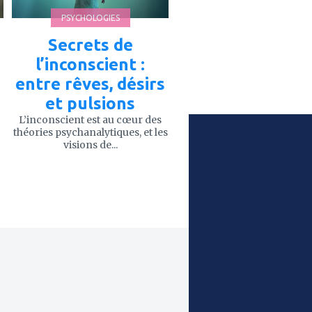
PSYCHOLOGIES
Secrets de
l’inconscient :
entre rêves, désirs
et pulsions
L’inconscient est au cœur des
théories psychanalytiques, et les
visions de...