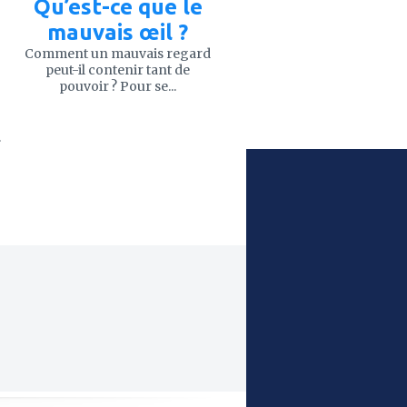
Qu’est-ce que le
mauvais œil ?
Comment un mauvais regard
peut-il contenir tant de
pouvoir ? Pour se...
.