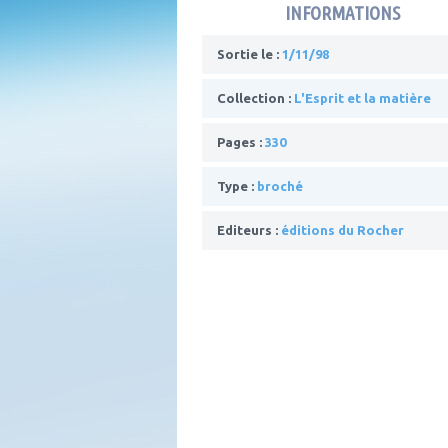
INFORMATIONS
Sortie le :
1/11/98
Collection :
L'Esprit et la matière
Pages :
330
Type :
broché
Editeurs :
éditions du Rocher