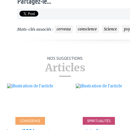
Partagez-le...
Mots-clés associés :
cerveau
conscience
Science
psy
NOS SUGGESTIONS
Articles
ajouter
ajouter
à
à
mes
mes
favoris
favoris
CONSCIENCE
SPIRITUALITÉS