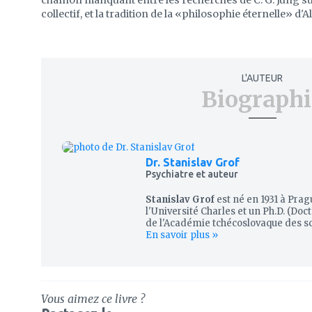
chaînon manquant entre les recherches de C. G. Jung sur
collectif, et la tradition de la «philosophie éternelle» d'
L'AUTEUR
Biographi
Dr. Stanislav Grof
Psychiatre et auteur
Stanislav Grof
est né en 1931 à Prag
l'Université Charles et un Ph.D. (Do
de l'Académie tchécoslovaque des sci
En savoir plus »
Vous aimez ce livre ?