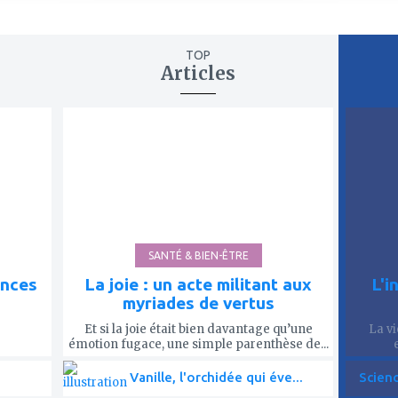
TOP
Articles
ajouter
ajout
à
à
mes
mes
favoris
favor
SANTÉ & BIEN-ÊTRE
ences
La joie : un acte militant aux
L'i
myriades de vertus
Et si la joie était bien davantage qu’une
La vi
émotion fugace, une simple parenthèse de...
Vanille, l'orchidée qui éve...
Scien