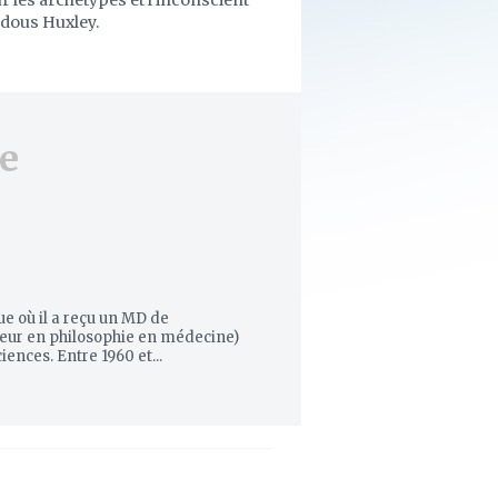
 les archétypes et l'inconscient
Aldous Huxley.
e
ue où il a reçu un MD de
cteur en philosophie en médecine)
ences. Entre 1960 et...