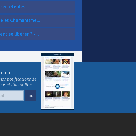
 secrète des...
ce et Chamanisme...
t se libérer ? -...
TTER
nos notifications de
s et d'actualités.