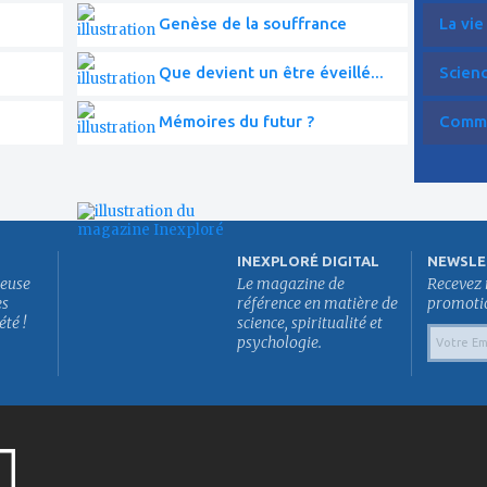
Genèse de la souffrance
La vie
Que devient un être éveillé...
Scien
Mémoires du futur ?
Commen
INEXPLORÉ DIGITAL
NEWSLE
euse
Le magazine de
Recevez 
es
référence en matière de
promotion
été !
science, spiritualité et
psychologie.