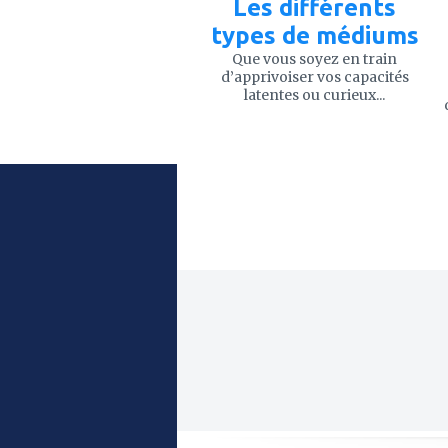
Les différents
types de médiums
Que vous soyez en train
d’apprivoiser vos capacités
latentes ou curieux...