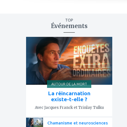
TOP
Événements
ajouter
à
mes
favoris
AUTOUR DE LA MORT
La réincarnation
existe-t-elle ?
Avec Jacques Franck et Trinlay Tulku
Chamanisme et neurosciences