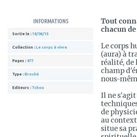
Tout conna
INFORMATIONS
chacun de 
Sortie le :
18/06/15
Le corps h
Collection :
Le corps à vivre
(aura) à tr
réalité, de
Pages :
477
champ d'én
Type :
Broché
nous-mêmes
Editeurs :
Tchou
Il ne s'ag
techniques
de physici
au contexte
situe sa p
spirituelle