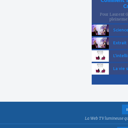
C
Pour Laurent Go
pleinemen
Science
Extrait
L'intell
La vie 
La Web TV lumineuse qui f