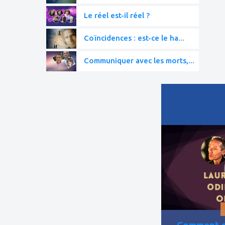
Le réel est-il réel ?
Coïncidences : est-ce le ha...
Communiquer avec les morts,...
ajouter
à
mes
favoris
Comment se