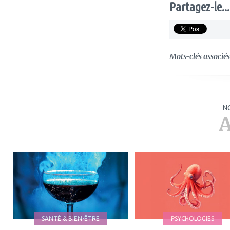
Partagez-le...
Mots-clés associés 
N
A
ajouter
ajouter
à
à
mes
mes
favoris
favoris
SANTÉ & BIEN-ÊTRE
PSYCHOLOGIES