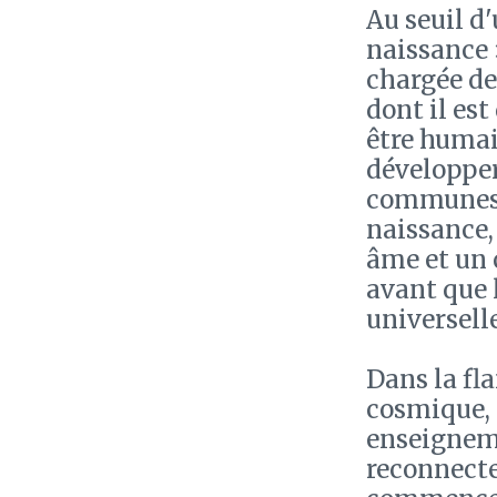
Au seuil d'
naissance 
chargée de 
dont il est
être humai
développer
communes à
naissance, 
âme et un c
avant que 
universell
Dans la fl
cosmique, 
enseigneme
reconnecte