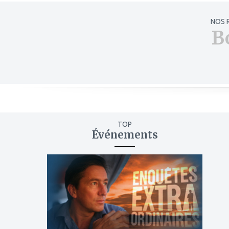
NOS 
B
TOP
Événements
ajouter
à
mes
favoris