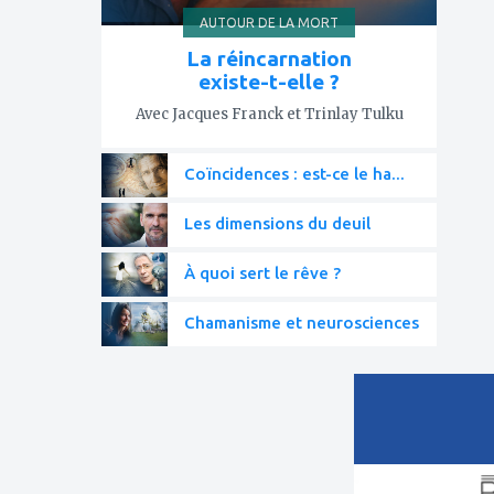
AUTOUR DE LA MORT
La réincarnation
existe-t-elle ?
Avec Jacques Franck et Trinlay Tulku
Coïncidences : est-ce le ha...
Les dimensions du deuil
À quoi sert le rêve ?
Chamanisme et neurosciences
ajouter
à