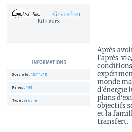
Grancher
Editeurs
Après avoi
l'après-vi
INFORMATIONS
conditions
expériment
Sortie le :
13/11/18
monde maté
Pages :
168
d'énergie l
plans d'ex
Type :
broché
objectifs s
et la famil
transfert.