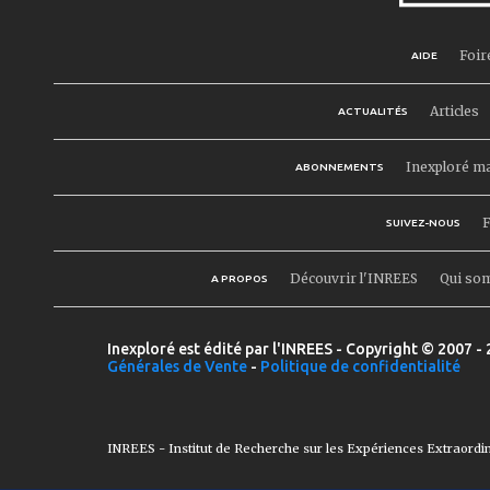
Foir
AIDE
Articles
ACTUALITÉS
Inexploré m
ABONNEMENTS
F
SUIVEZ-NOUS
Découvrir l'INREES
Qui so
A PROPOS
Inexploré est édité par l'INREES - Copyright © 2007 - 
Générales de Vente
-
Politique de confidentialité
INREES - Institut de Recherche sur les Expériences Extraordi