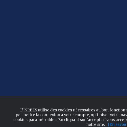
L’INREES utilise des cookies nécessaires au bon fonction
permettre la connexion à votre compte, optimiser votre nav
cookies paramétrables. En cliquant sur ‘accepter’ vous acce
notre site.
[En savoir