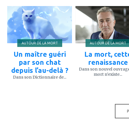
ajouter
ajouter
à
à
mes
mes
favoris
favoris
AUTOUR DE LA MORT
AUTOUR DE LA MORT
Un maître guéri
La mort, cett
par son chat
renaissance
depuis l’au-delà ?
Dans son nouvel ouvrage
mort n’existe...
Dans son Dictionnaire de...