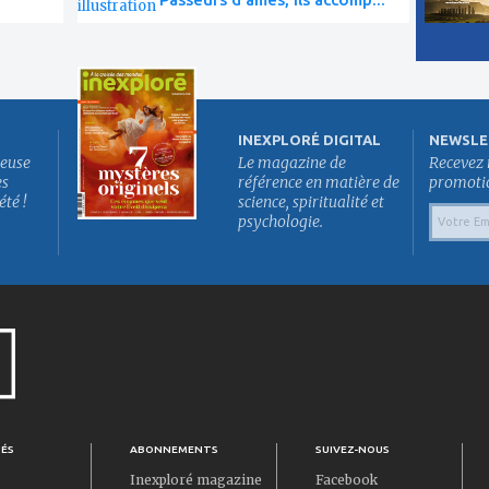
INEXPLORÉ DIGITAL
NEWSLE
euse
Le magazine de
Recevez 
es
référence en matière de
promotion
été !
science, spiritualité et
psychologie.
TÉS
ABONNEMENTS
SUIVEZ-NOUS
Inexploré magazine
Facebook