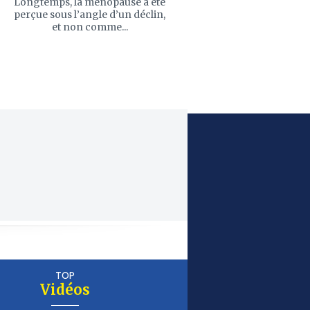
Longtemps, la ménopause a été
perçue sous l’angle d’un déclin,
et non comme...
TOP
Vidéos