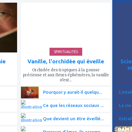
ajouter
ajout
à
à
mes
mes
favoris
favor
SPIRITUALITÉS
mie
Vanille, l'orchidée qui éveille
Scie
u
Orchidée des tropiques à la gousse
précieuse et aux fleurs éphémères, la vanille
n’est...
Pourquoi y aurait-il quelqu...
L'intel
Ce que les réseaux sociaux ...
La vie
Que devient un être éveillé...
Extrai
Passeurs d’âmes, ils accomp...