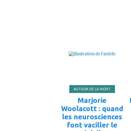
ajouter
à
mes
favoris
AUTOUR DE LA MORT
Marjorie
Woolacott : quand
les neurosciences
font vaciller le