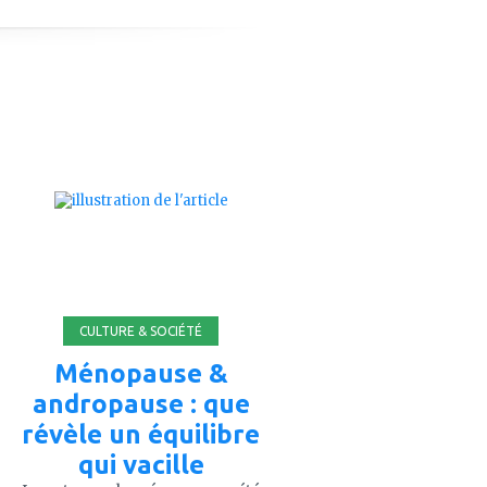
ajouter
à
mes
favoris
CULTURE & SOCIÉTÉ
Ménopause &
andropause : que
révèle un équilibre
qui vacille