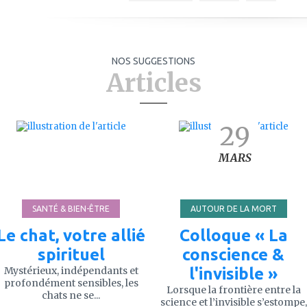
NOS SUGGESTIONS
Articles
ajouter
ajouter
29
à
à
mes
mes
favoris
favoris
MARS
SANTÉ & BIEN-ÊTRE
AUTOUR DE LA MORT
Le chat, votre allié
Colloque « La
spirituel
conscience &
Mystérieux, indépendants et
l'invisible »
profondément sensibles, les
Lorsque la frontière entre la
chats ne se...
science et l’invisible s’estompe,