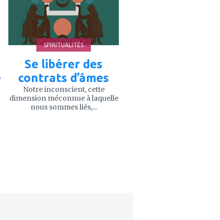
favoris
SPIRITUALITÉS
Se libérer des
é
contrats d’âmes
Notre inconscient, cette
dimension méconnue à laquelle
nous sommes liés,...