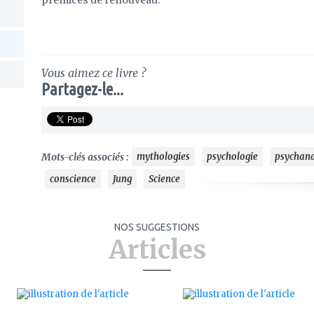
prémices de renouveau.
Vous aimez ce livre ?
Partagez-le...
Mots-clés associés :
mythologies
psychologie
psychana
conscience
Jung
Science
NOS SUGGESTIONS
Articles
ajouter
ajouter
à
à
mes
mes