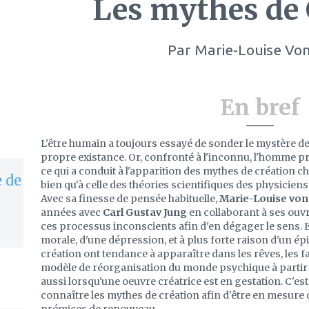
Les mythes de 
Par
Marie-Louise Von
En bref
L'être humain a toujours essayé de sonder le mystère de 
propre existance. Or, confronté à l'inconnu, l'homme p
ce qui a conduit à l'apparition des mythes de création c
 de
bien qu'à celle des théories scientifiques des physicien
Avec sa finesse de pensée habituelle,
Marie-Louise von
années avec
Carl Gustav Jung
en collaborant à ses ouv
ces processus inconscients afin d'en dégager le sens. E
morale, d'une dépression, et à plus forte raison d'un é
création ont tendance à apparaître dans les rêves, les
modèle de réorganisation du monde psychique à partir d
aussi lorsqu'une oeuvre créatrice est en gestation. C'est
connaître les mythes de création afin d'être en mesure