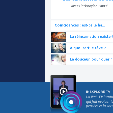
Avec Christophe Fauré
Coïncidences : est-ce le ha...
La réincarnation existe-t
À quoi sert le rêve ?
La douceur, pour guérir 
INEXPLORÉ TV
La Web TV lumin
qui fait évoluer l
pensées et la soci