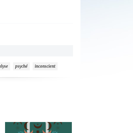
lyse
psyché
inconscient
ajouter
à
mes