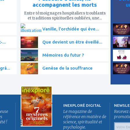
accompagnent les morts
u
Entre témoignages hospitaliers troublants
et traditions spirituelles oubliées, une...
Vanille, l'orchidée qui éve...
-...
Que devient un être éveillé...
Mémoires du futur ?
grâ...
Genèse de la souffrance
INEXPLORÉ DIGITAL
NEWSLE
euse
Le magazine de
Recevez 
es
référence en matière de
promotion
été !
science, spiritualité et
psychologie.