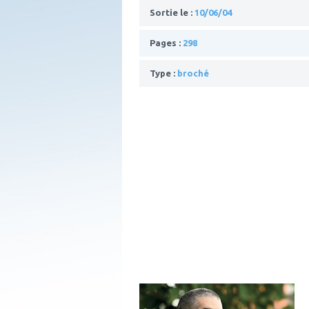
Sortie le :
10/06/04
Pages :
298
Type :
broché
ajouter
à
mes