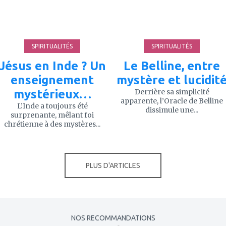
favoris
favoris
SPIRITUALITÉS
SPIRITUALITÉS
Jésus en Inde ? Un
Le Belline, entre
enseignement
mystère et lucidit
mystérieux…
Derrière sa simplicité
apparente, l’Oracle de Belline
L’Inde a toujours été
dissimule une...
surprenante, mêlant foi
chrétienne à des mystères...
PLUS D'ARTICLES
NOS RECOMMANDATIONS