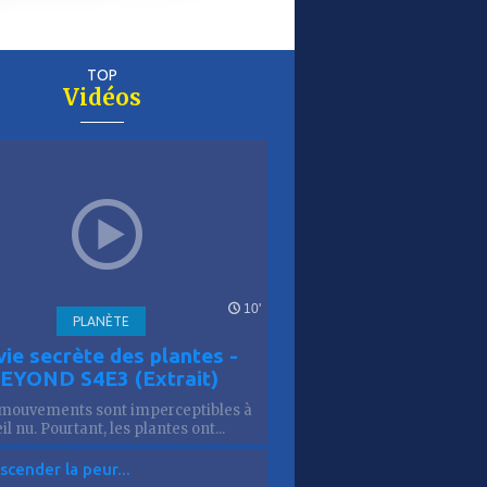
TOP
Vidéos
er
is
10'
PLANÈTE
vie secrète des plantes -
EYOND S4E3 (Extrait)
mouvements sont imperceptibles à
eil nu. Pourtant, les plantes ont...
scender la peur...