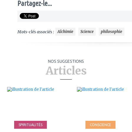
Partagez-le...
Mots-clés associés :
Alchimie
Science
philosophie
NOS SUGGESTIONS
Articles
ajouter
ajouter
à
à
mes
mes
favoris
favoris
SPIRITUALITÉS
CONSCIENCE