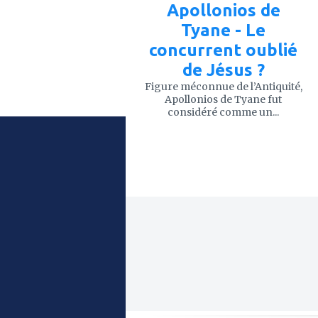
Apollonios de
Tyane - Le
concurrent oublié
de Jésus ?
Figure méconnue de l’Antiquité,
Apollonios de Tyane fut
considéré comme un...