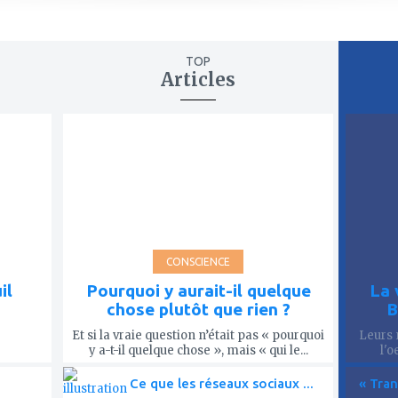
TOP
Articles
ajouter
ajout
à
à
mes
mes
favoris
favor
CONSCIENCE
il
Pourquoi y aurait-il quelque
La 
chose plutôt que rien ?
B
Et si la vraie question n’était pas « pourquoi
Leurs 
y a-t-il quelque chose », mais « qui le...
l'o
Ce que les réseaux sociaux ...
« Tran