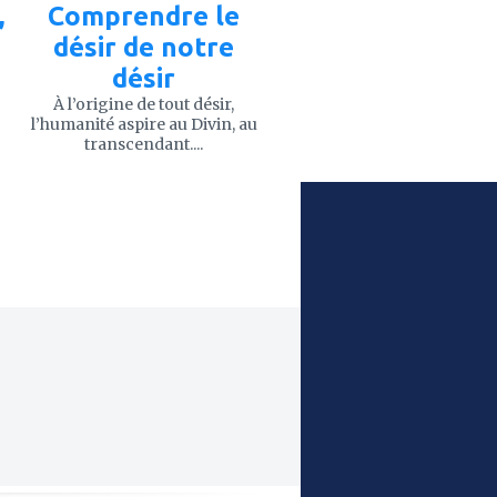
,
Comprendre le
désir de notre
désir
À l’origine de tout désir,
l’humanité aspire au Divin, au
transcendant....