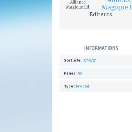
Magique É
Editeurs
INFORMATIONS
Sortie le :
7/10/21
Pages :
85
Type :
broché