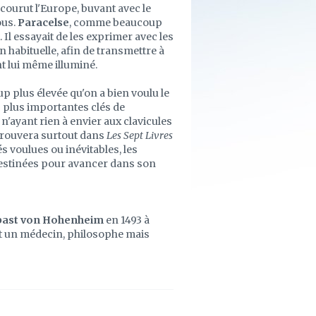
rcourut l'Europe, buvant avec le
ous.
Paracelse
, comme beaucoup
. Il essayait de les exprimer avec les
habituelle, afin de transmettre à
nt lui même illuminé.
p plus élevée qu'on a bien voulu le
s plus importantes clés de
e n'ayant rien à envier aux clavicules
 trouvera surtout dans
Les Sept Livres
s voulues ou inévitables, les
 destinées pour avancer dans son
bast von Hohenheim
en 1493 à
st un médecin, philosophe mais