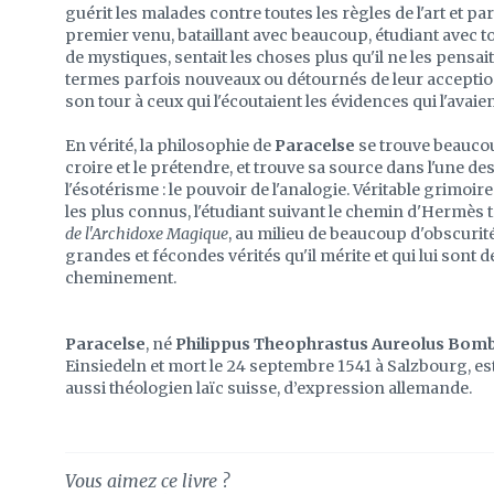
guérit les malades contre toutes les règles de l'art et pa
premier venu, bataillant avec beaucoup, étudiant avec t
de mystiques, sentait les choses plus qu'il ne les pensait
termes parfois nouveaux ou détournés de leur acception 
son tour à ceux qui l'écoutaient les évidences qui l'avaie
En vérité, la philosophie de
Paracelse
se trouve beaucou
croire et le prétendre, et trouve sa source dans l'une de
l'ésotérisme : le pouvoir de l'analogie. Véritable grimoir
les plus connus, l'étudiant suivant le chemin d'Hermès
de l'Archidoxe Magique
, au milieu de beaucoup d'obscurité
grandes et fécondes vérités qu'il mérite et qui lui sont
cheminement.
Paracelse
, né
Philippus Theophrastus Aureolus Bom
Einsiedeln et mort le 24 septembre 1541 à Salzbourg, e
aussi théologien laïc suisse, d’expression allemande.
Vous aimez ce livre ?