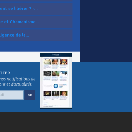
t se libérer ? -...
ce et Chamanisme...
ligence de la...
TTER
nos notifications de
s et d'actualités.