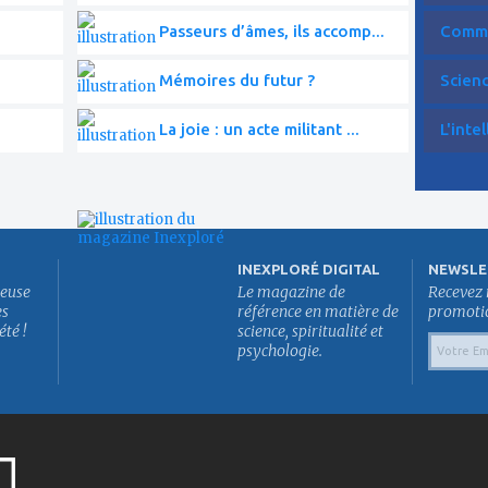
Passeurs d’âmes, ils accomp...
Commen
Mémoires du futur ?
Scien
La joie : un acte militant ...
L'intel
INEXPLORÉ DIGITAL
NEWSLE
euse
Le magazine de
Recevez 
es
référence en matière de
promotion
été !
science, spiritualité et
psychologie.