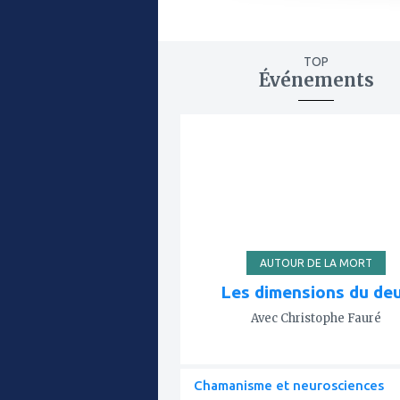
TOP
Événements
ajouter
à
mes
favoris
AUTOUR DE LA MORT
Les dimensions du deu
Avec Christophe Fauré
Chamanisme et neurosciences