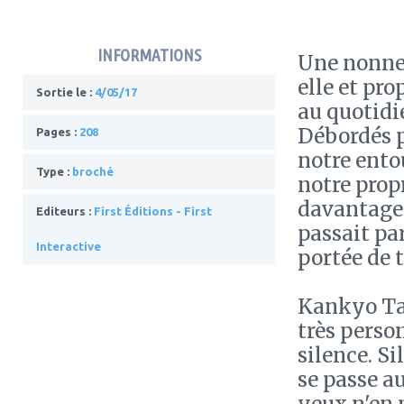
INFORMATIONS
Une nonne 
elle et pro
Sortie le :
4/05/17
au quotidi
Débordés p
Pages :
208
notre ento
Type :
broché
notre propr
davantage d
Editeurs :
First Éditions - First
passait pa
Interactive
portée de 
Kankyo Tan
très perso
silence. Si
se passe a