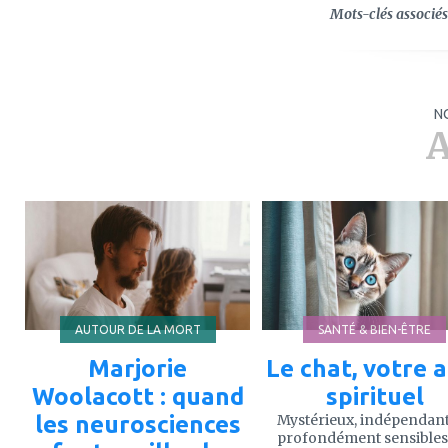
Mots-clés associés 
N
A
ajouter
ajouter
à
à
mes
mes
favoris
favoris
AUTOUR DE LA MORT
SANTÉ & BIEN-ÊTRE
Marjorie
Le chat, votre a
Woolacott : quand
spirituel
les neurosciences
Mystérieux, indépendant
profondément sensibles,