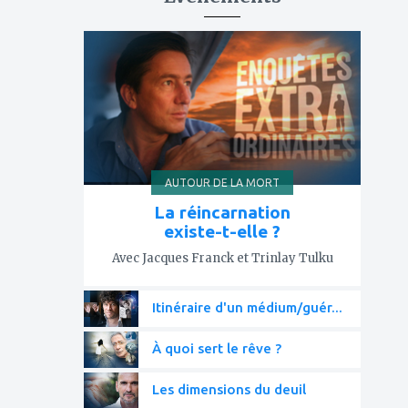
ajouter
à
mes
favoris
AUTOUR DE LA MORT
La réincarnation
existe-t-elle ?
Avec Jacques Franck et Trinlay Tulku
Itinéraire d'un médium/guér...
À quoi sert le rêve ?
Les dimensions du deuil