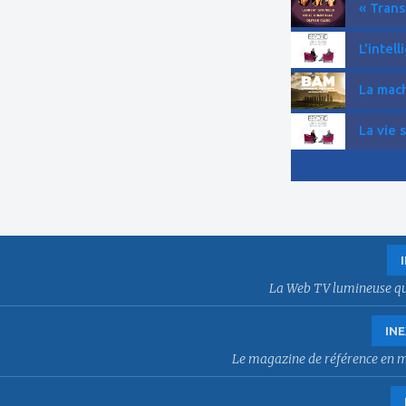
« Trans
L'intell
La mach
La vie 
La Web TV lumineuse qui f
INE
Le magazine de référence en mat