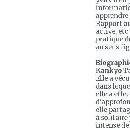
yeux n'en 
informatio
apprendre à
Rapport au
active, etc
pratique d
au sens fig
Biographie
Kankyo T
Elle a véc
dans leque
elle a effe
d'approfon
elle parta
à solitaire
intense de