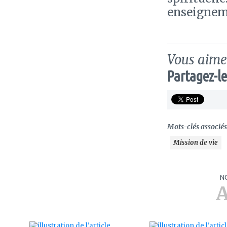
enseigneme
Vous aimez
Partagez-le
Mots-clés associés 
Mission de vie
N
A
ajouter
ajouter
à
à