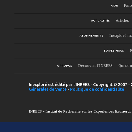
Foir
AIDE
Articles
ACTUALITÉS
Inexploré m
ABONNEMENTS
F
SUIVEZ-NOUS
Découvrir l'INREES
Qui so
A PROPOS
Inexploré est édité par l'INREES - Copyright © 2007 - 
Générales de Vente
-
Politique de confidentialité
INREES - Institut de Recherche sur les Expériences Extraordi