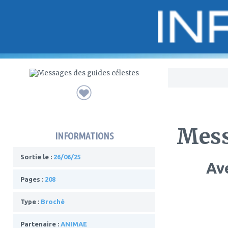
Bo
Mess
INFORMATIONS
Sortie le :
26/06/25
Ave
Pages :
208
Type :
Broché
Partenaire :
ANIMAE