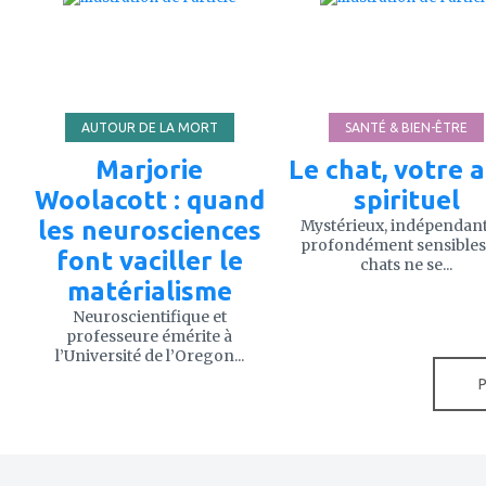
mes
mes
favoris
favoris
AUTOUR DE LA MORT
SANTÉ & BIEN-ÊTRE
Marjorie
Le chat, votre a
Woolacott : quand
spirituel
les neurosciences
Mystérieux, indépendant
profondément sensibles,
font vaciller le
chats ne se...
matérialisme
Neuroscientifique et
professeure émérite à
l’Université de l’Oregon...