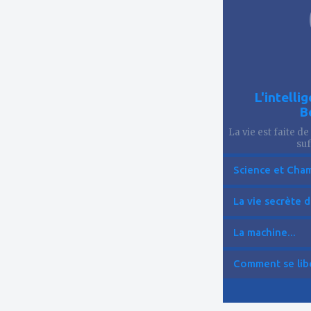
L'intelli
B
La vie est faite de
suf
Science et Cham
La vie secrète d
La machine...
Comment se libér