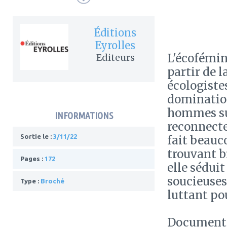
Éditions
Eyrolles
L'écofémin
Editeurs
partir de 
écologistes
domination
hommes sur
INFORMATIONS
reconnecte
Sortie le :
3/11/22
fait beauc
trouvant b
Pages :
172
elle séduit
soucieuses
Type :
Broché
luttant po
Documenté 