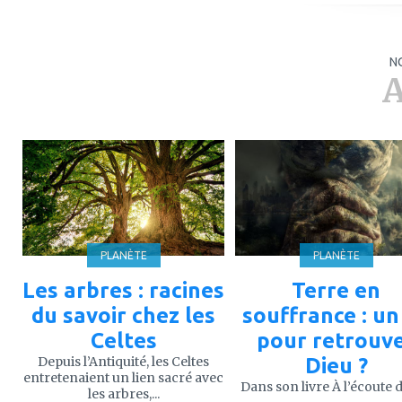
N
A
ajouter
ajouter
à
à
mes
mes
favoris
favoris
PLANÈTE
PLANÈTE
Les arbres : racines
Terre en
du savoir chez les
souffrance : un 
Celtes
pour retrouv
Depuis l’Antiquité, les Celtes
Dieu ?
entretenaient un lien sacré avec
Dans son livre À l’écoute de
les arbres,...