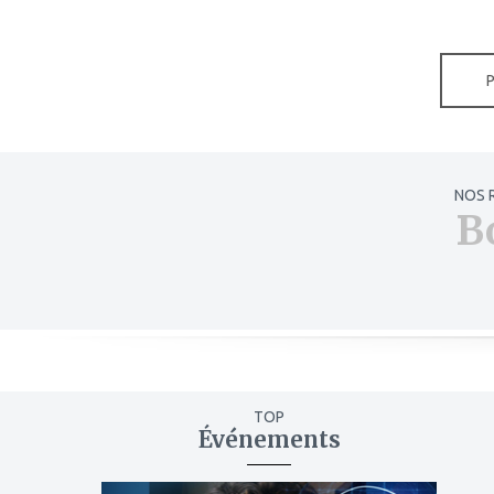
NOS 
B
TOP
Événements
ajouter
à